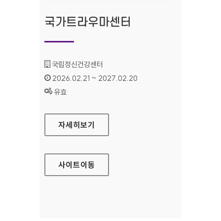
국가트라우마센터
기관명 :
국립정신건강센터
인증기간 :
2026.02.21 ~ 2027.02.20
상태 :
유효
국가트라우마센터
자세히보기
사이트
이동