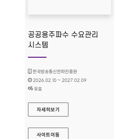
공공용주파수 수요관리
시스템
기관명 :
한국방송통신전파진흥원
인증기간 :
2026.02.10 ~ 2027.02.09
상태 :
유효
공공용주파수 수요관리 시스템
자세히보기
사이트
이동