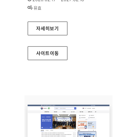
상태 :
유효
보조금통합포털
자세히보기
사이트
이동