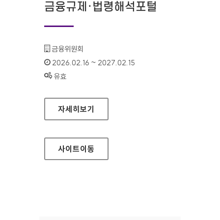
금융규제·법령해석포털
기관명 :
금융위원회
인증기간 :
2026.02.16 ~ 2027.02.15
상태 :
유효
금융규제·법령해석포털
자세히보기
사이트
이동