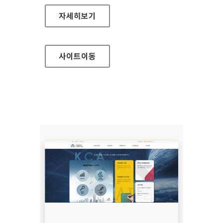
국립부곡병원
자세히보기
사이트
이동