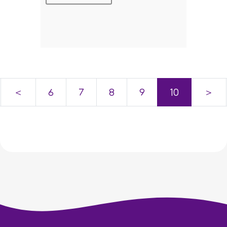
＜
6
7
8
9
10
＞