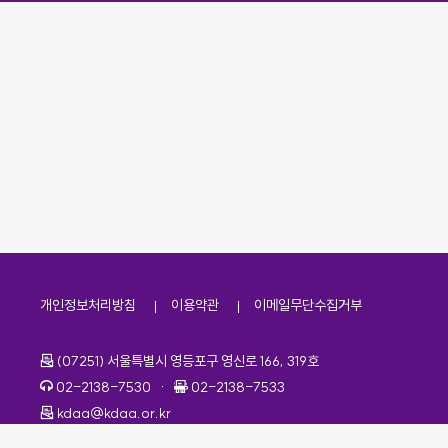
개인정보처리방침
이용약관
이메일무단수집거부
주소
(07251) 서울특별시 영등포구 영신로 166, 319호
전화번호
팩스번호
02-2138-7530
·
02-2138-7533
이메일
kdaa@kdaa.or.kr