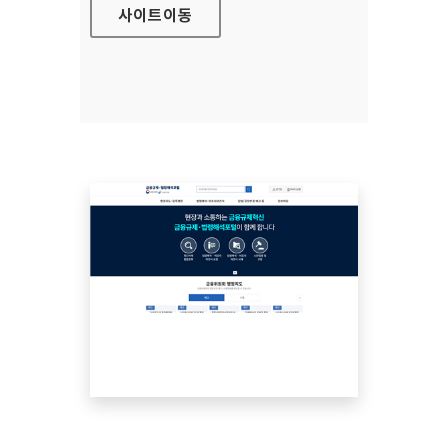
사이트
이동