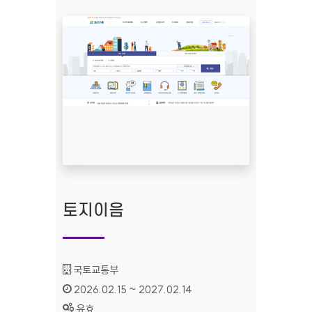
토지이음
기관명 :
국토교통부
인증기간 :
2026.02.15 ~ 2027.02.14
상태 :
유효