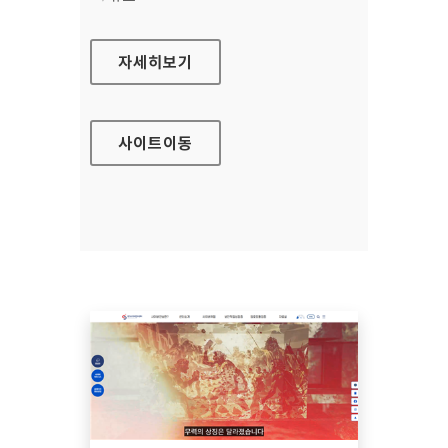
토지이음
자세히보기
사이트
이동