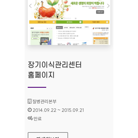
장기이식관리센터
홈페이지
기관명 :
질병관리본부
인증기간 :
2014.09.22 ~ 2015.09.21
상태 :
만료