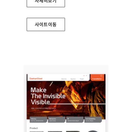
SK대학생 자원봉사단 SUNNY
자세히보기
사이트
이동