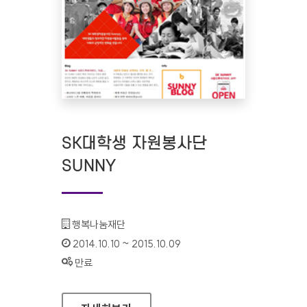
SK대학생 자원봉사단
SUNNY
기관명 :
행복나눔재단
인증기간 :
2014.10.10 ~ 2015.10.09
상태 :
만료