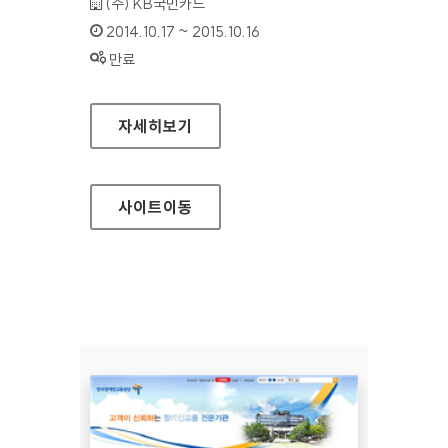
기관명 :
(주) KB국민카드
인증기간 :
2014.10.17 ~ 2015.10.16
상태 :
만료
KB국민카드 개인 홈페이지
자세히보기
사이트
이동