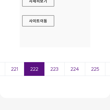
장기이식관리센터 홈페이지
자세히보기
사이트
이동
221
222
223
224
225