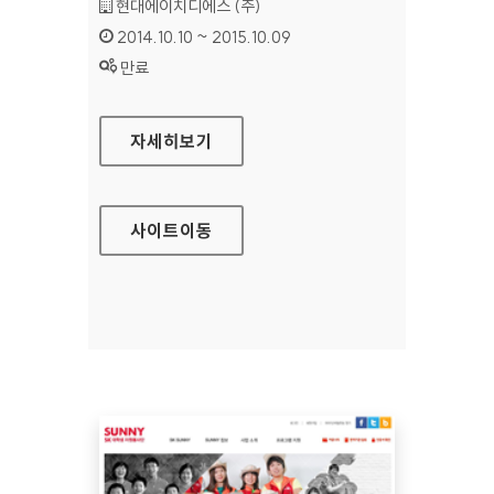
기관명 :
현대에이치디에스 (주)
인증기간 :
2014.10.10 ~ 2015.10.09
상태 :
만료
현대 HDS 홈페이지
자세히보기
사이트
이동