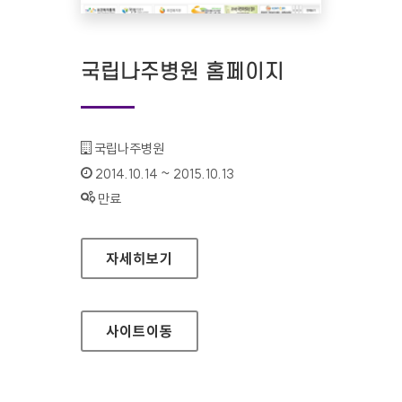
국립나주병원 홈페이지
기관명 :
국립나주병원
인증기간 :
2014.10.14 ~ 2015.10.13
상태 :
만료
국립나주병원 홈페이지
자세히보기
사이트
이동