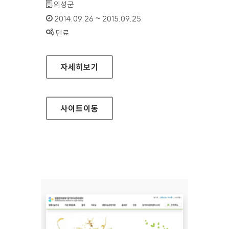
기관명 :
의성군
인증기간 :
2014.09.26 ~ 2015.09.25
상태 :
만료
의성군청 홈페이지
자세히보기
사이트
이동