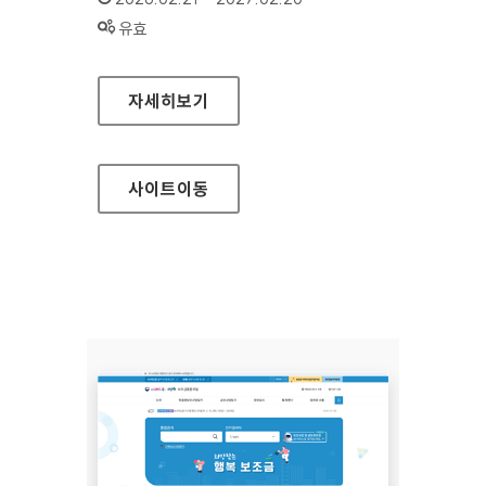
상태 :
유효
국가트라우마센터
자세히보기
사이트
이동