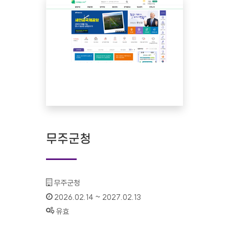
무주군청
기관명 :
무주군청
인증기간 :
2026.02.14 ~ 2027.02.13
상태 :
유효