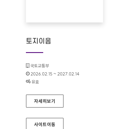
토지이음
기관명 :
국토교통부
인증기간 :
2026.02.15 ~ 2027.02.14
상태 :
유효
토지이음
자세히보기
사이트
이동