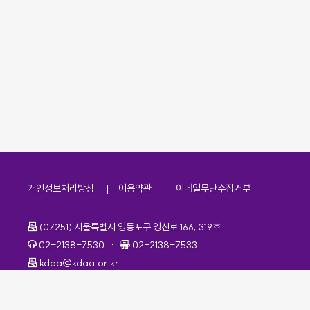
개인정보처리방침
이용약관
이메일무단수집거부
주소
(07251) 서울특별시 영등포구 영신로 166, 319호
전화번호
팩스번호
02-2138-7530
·
02-2138-7533
이메일
kdaa@kdaa.or.kr