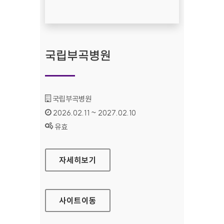
국립부곡병원
기관명 :
국립부곡병원
인증기간 :
2026.02.11 ~ 2027.02.10
상태 :
유효
국립부곡병원
자세히보기
사이트
이동