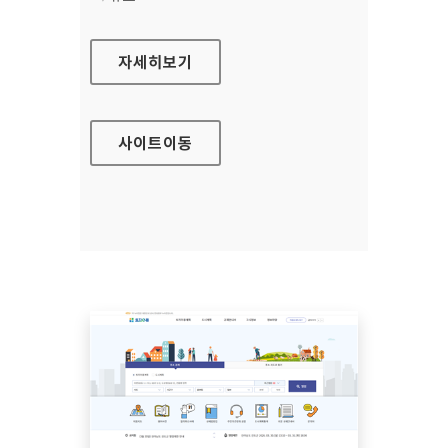
금융규제·법령해석포털
자세히보기
사이트
이동