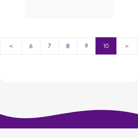
＜
6
7
8
9
10
＞