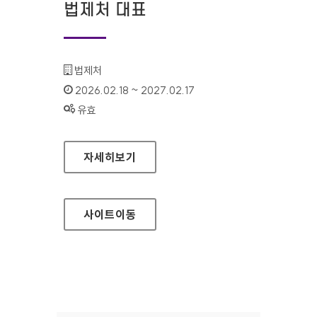
법제처 대표
기관명 :
법제처
인증기간 :
2026.02.18 ~ 2027.02.17
상태 :
유효
법제처 대표
자세히보기
사이트
이동