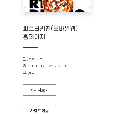
피코크키친(모바일웹)
홈페이지
기관명 :
(주)이마트
인증기간 :
2016.01.19 ~ 2017.01.18
상태 :
만료
피코크키친(모바일웹) 홈페이지
자세히보기
사이트
이동