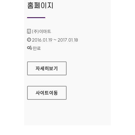
홈페이지
기관명 :
(주)이마트
인증기간 :
2016.01.19 ~ 2017.01.18
상태 :
만료
더라이프(모바일웹) 홈페이지
자세히보기
사이트
이동