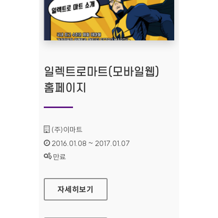
일렉트로마트(모바일웹)
홈페이지
기관명 :
(주)이마트
인증기간 :
2016.01.08 ~ 2017.01.07
상태 :
만료
일렉트로마트(모바일웹) 홈페이지
자세히보기