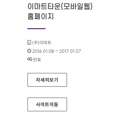
이마트타운(모바일웹)
홈페이지
기관명 :
(주)이마트
인증기간 :
2016.01.08 ~ 2017.01.07
상태 :
만료
이마트타운(모바일웹) 홈페이지
자세히보기
사이트
이동