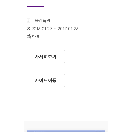
기관명 :
금융감독원
인증기간 :
2016.01.27 ~ 2017.01.26
상태 :
만료
금융감독원 금융상품 통합 비교공시 홈페이지
자세히보기
사이트
이동