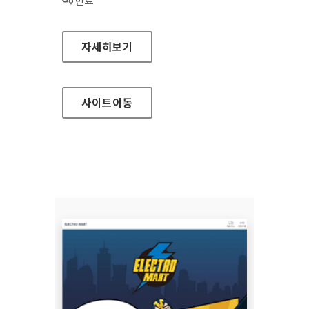
상태 :
만료
완도군청 홈페이지
자세히보기
사이트
이동