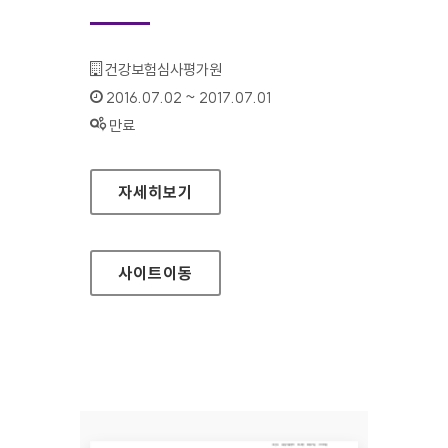
기관명 :
건강보험심사평가원
인증기간 :
2016.07.02 ~ 2017.07.01
상태 :
만료
의약품관리종합정보센터 대표 홈페이지
자세히보기
사이트
이동