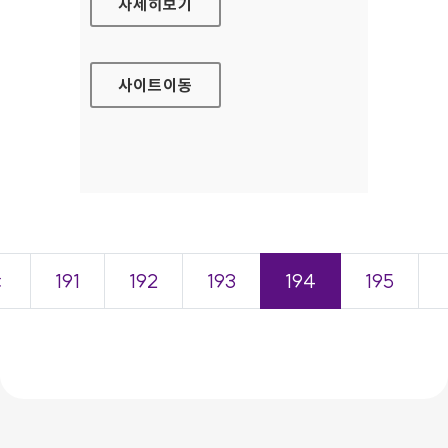
중소기업청 대표 홈페이지
자세히보기
사이트
이동
＜
191
192
193
194
195