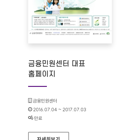
금융민원센터 대표
홈페이지
기관명 :
금융민원센터
인증기간 :
2016.07.04 ~ 2017.07.03
상태 :
만료
금융민원센터 대표 홈페이지
자세히보기