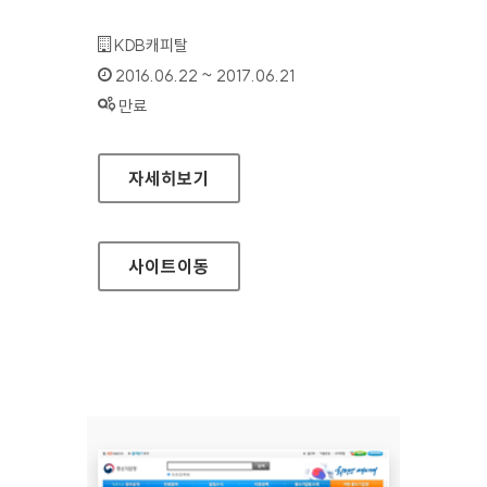
기관명 :
KDB캐피탈
인증기간 :
2016.06.22 ~ 2017.06.21
상태 :
만료
KDB캐피탈 신용카드(기업) 대표 홈페이지
자세히보기
사이트
이동