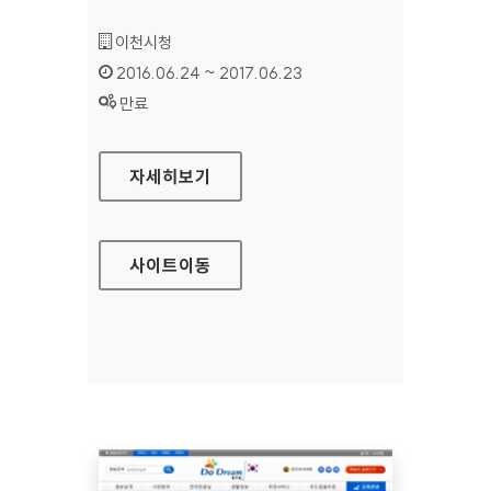
기관명 :
이천시청
인증기간 :
2016.06.24 ~ 2017.06.23
상태 :
만료
이천시청 대표 홈페이지
자세히보기
사이트
이동