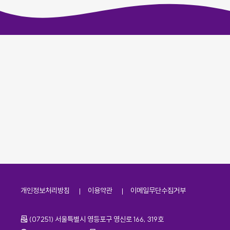
개인정보처리방침
이용약관
이메일무단수집거부
주소
(07251) 서울특별시 영등포구 영신로 166, 319호