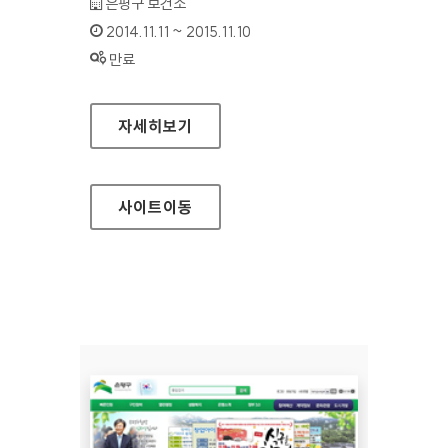
기관명 :
은평구 보건소
인증기간 :
2014.11.11 ~ 2015.11.10
상태 :
만료
은평구 보건소 홈페이지
자세히보기
사이트
이동