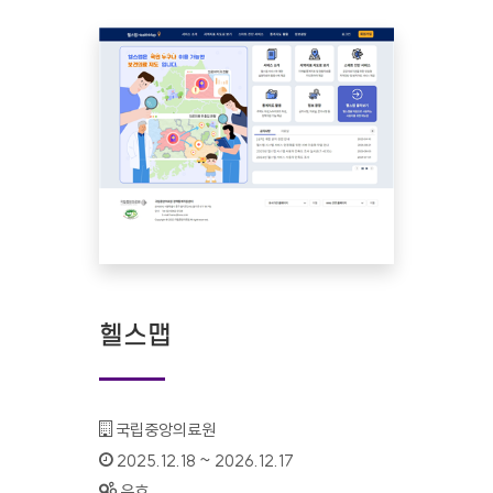
헬스맵
기관명 :
국립중앙의료원
인증기간 :
2025.12.18 ~ 2026.12.17
상태 :
유효