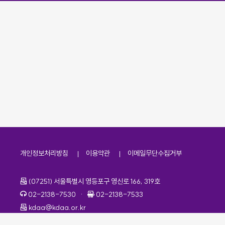
개인정보처리방침
이용약관
이메일무단수집거부
주소
(07251) 서울특별시 영등포구 영신로 166, 319호
전화번호
팩스번호
02-2138-7530
·
02-2138-7533
이메일
kdaa@kdaa.or.kr