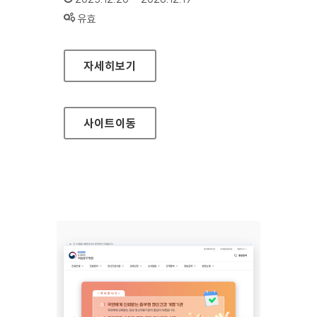
상태 :
유효
가평군시설관리공단
자세히보기
사이트
이동