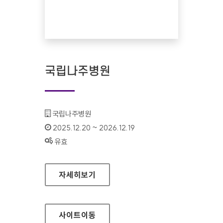
국립나주병원
기관명 :
국립나주병원
인증기간 :
2025.12.20 ~ 2026.12.19
상태 :
유효
국립나주병원
자세히보기
사이트
이동