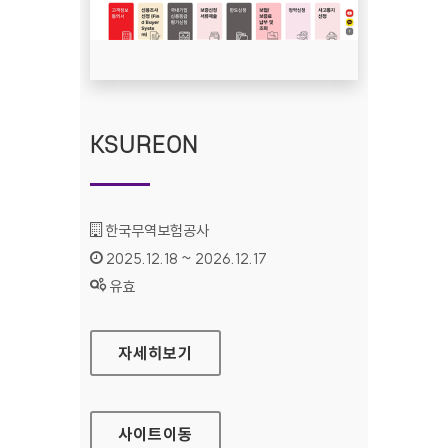
KSUREON
기관명 :
한국무역보험공사
인증기간 :
2025.12.18 ~ 2026.12.17
상태 :
유효
KSUREON
자세히보기
사이트
이동