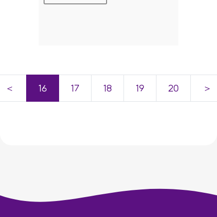
＜
16
17
18
19
20
＞