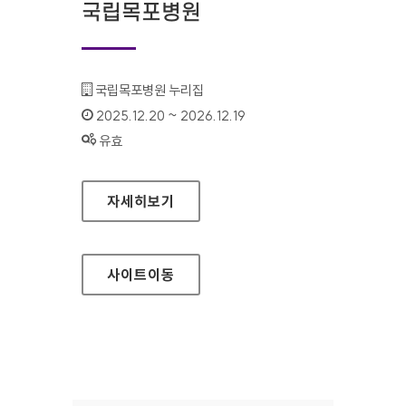
국립목포병원
기관명 :
국립목포병원 누리집
인증기간 :
2025.12.20 ~ 2026.12.19
상태 :
유효
국립목포병원
자세히보기
사이트
이동