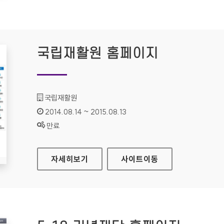
국립재활원 홈페이지
기관명 :
국립재활원
인증기간 :
2014.08.14 ~ 2015.08.13
상태 :
만료
국립재활원 홈페이지
자세히보기
사이트
이동