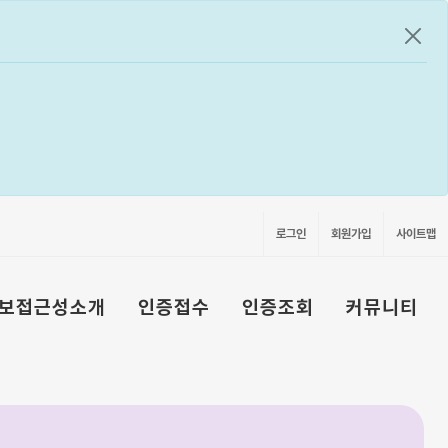
공지
로그인
회원가입
사이트맵
보접근성소개
인증접수
인증조회
커뮤니티