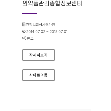
의약품관리종합정보센터
기관명 :
건강보험심사평가원
인증기간 :
2014.07.02 ~ 2015.07.01
상태 :
만료
의약품관리종합정보센터
자세히보기
사이트
이동