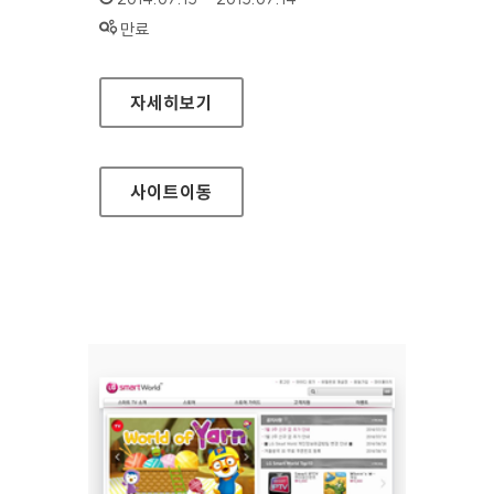
상태 :
만료
마음더하기 정책포털
자세히보기
사이트
이동