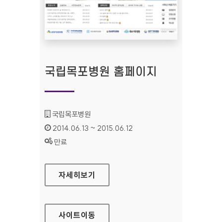
국립목포병원 홈페이지
기관명 :
국립목포병원
인증기간 :
2014.06.13 ~ 2015.06.12
상태 :
만료
국립목포병원 홈페이지
자세히보기
사이트
이동