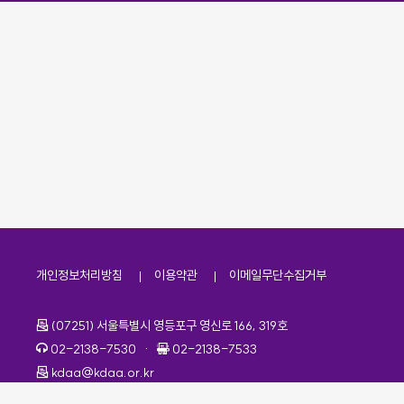
개인정보처리방침
이용약관
이메일무단수집거부
주소
(07251) 서울특별시 영등포구 영신로 166, 319호
전화번호
팩스번호
02-2138-7530
·
02-2138-7533
이메일
kdaa@kdaa.or.kr