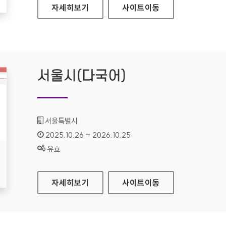
에코뱅크
자세히보기
사이트
이동
서울시(다국어)
기관명 :
서울특별시
인증기간 :
2025.10.26 ~ 2026.10.25
상태 :
유효
서울시(다국어)
자세히보기
사이트
이동