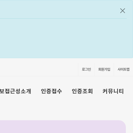
공지
로그인
회원가입
사이트맵
보접근성소개
인증접수
인증조회
커뮤니티