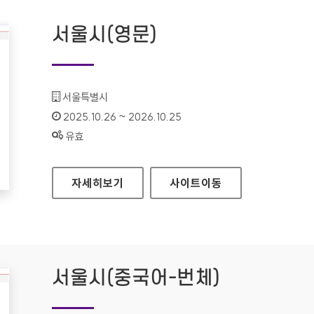
서울시(영문)
기관명 :
서울특별시
인증기간 :
2025.10.26 ~ 2026.10.25
상태 :
유효
서울시(영문)
자세히보기
사이트
이동
서울시(중국어-번체)