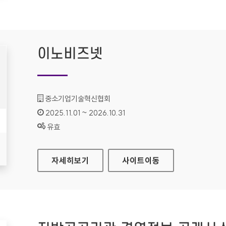
이노비즈넷
기관명 :
중소기업기술혁신협회
인증기간 :
2025.11.01 ~ 2026.10.31
상태 :
유효
이노비즈넷
자세히보기
사이트
이동