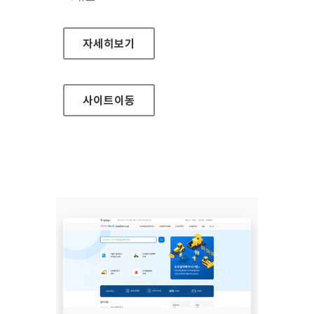
서울안전누리
자세히보기
사이트
이동