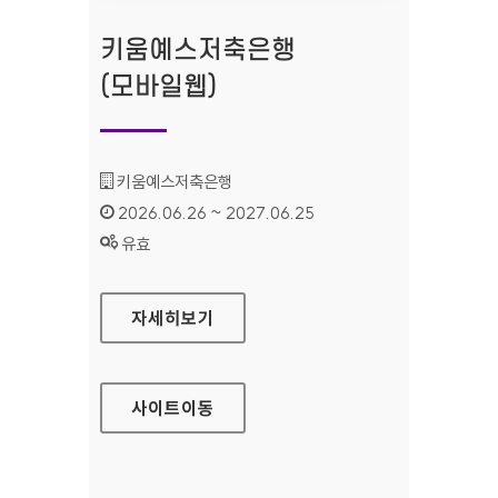
키움예스저축은행
(모바일웹)
기관명 :
키움예스저축은행
인증기간 :
2026.06.26 ~ 2027.06.25
상태 :
유효
키움예스저축은행(모바일웹)
자세히보기
사이트
이동