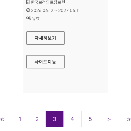
기관명 :
한국보건의료정보원
인증기간 :
2026.06.12 ~ 2027.06.11
상태 :
유효
휴·폐업 의료기관 진료기록보관시스템
자세히보기
사이트
이동
≪
1
2
3
4
5
＞