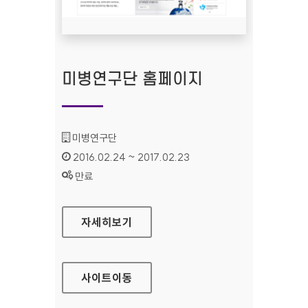
미병연구단 홈페이지
기관명 :
미병연구단
인증기간 :
2016.02.24 ~ 2017.02.23
상태 :
만료
미병연구단 홈페이지
자세히보기
사이트
이동