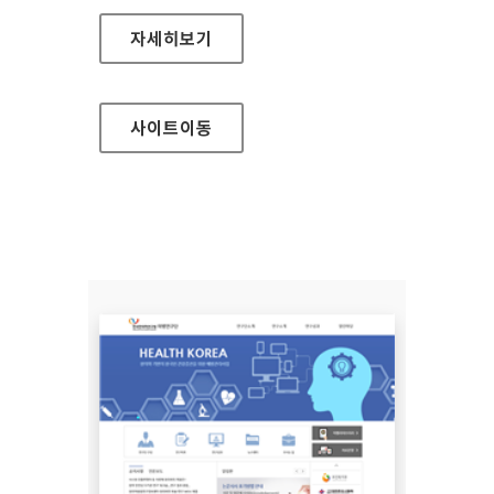
레인보우영동도서관 홈페이지
자세히보기
사이트
이동