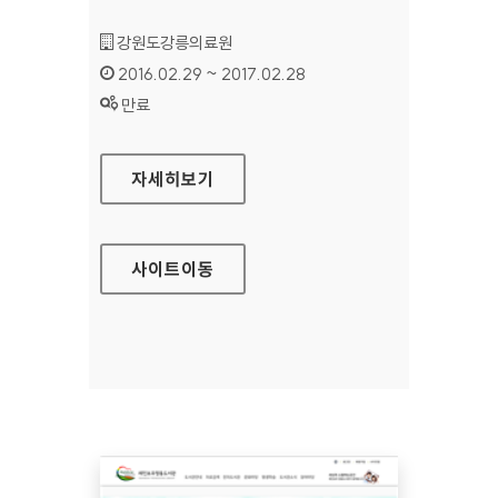
기관명 :
강원도강릉의료원
인증기간 :
2016.02.29 ~ 2017.02.28
상태 :
만료
강원도강릉의료원 홈페이지
자세히보기
사이트
이동