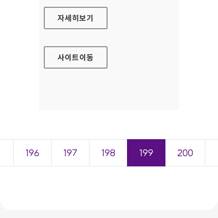
LG SMARTWORLD(TV) 홈페이지
자세히보기
사이트
이동
＜
196
197
198
199
200