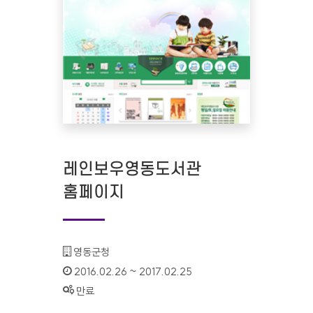
레인보우영동도서관
홈페이지
기관명 :
영동군청
인증기간 :
2016.02.26 ~ 2017.02.25
상태 :
만료