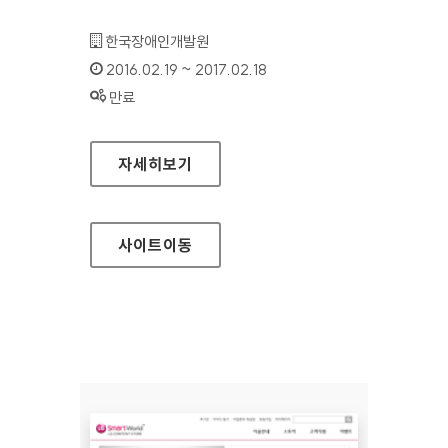
기관명 :
한국장애인개발원
인증기간 :
2016.02.19 ~ 2017.02.18
상태 :
만료
꿈드래 쇼핑몰 홈페이지
자세히보기
사이트
이동