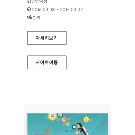
기관명 :
안산시청
인증기간 :
2016.03.08 ~ 2017.03.07
상태 :
만료
안산시 공공데이터 홈페이지
자세히보기
사이트
이동