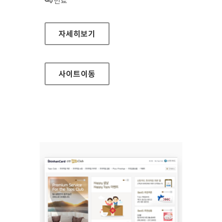
상태 :
만료
성북장애인복지관 대표 홈페이지
자세히보기
사이트
이동