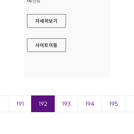
상태 :
만료
신한카드 법인 홈페이지
자세히보기
사이트
이동
＜
191
192
193
194
195