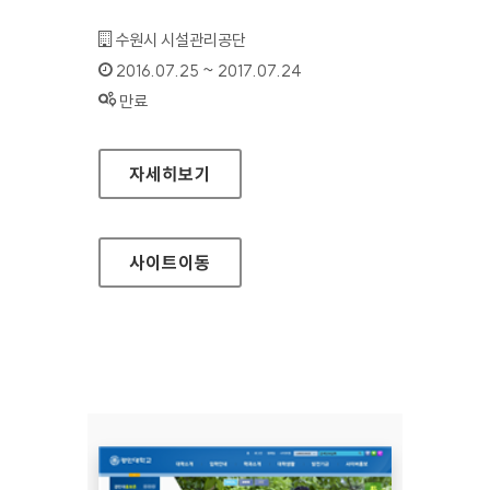
기관명 :
수원시 시설관리공단
인증기간 :
2016.07.25 ~ 2017.07.24
상태 :
만료
수원시 시설관리공단 대표 홈페이지
자세히보기
사이트
이동