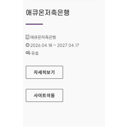
애큐온저축은행
기관명 :
애큐온저축은행
인증기간 :
2026.04.18 ~ 2027.04.17
상태 :
유효
애큐온저축은행
자세히보기
사이트
이동