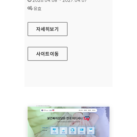
2026.04.08 ~ 2027.04.07
상태 :
유효
모두가도시농부
자세히보기
사이트
이동