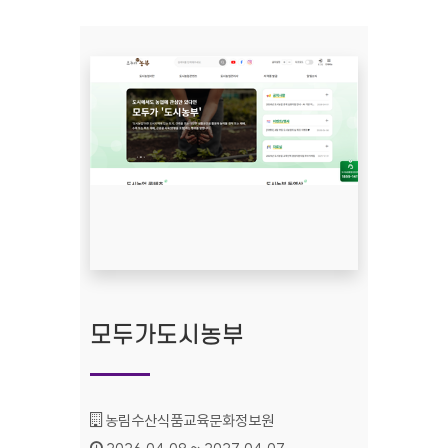
모두가도시농부
기관명 :
농림수산식품교육문화정보원
인증기간 :