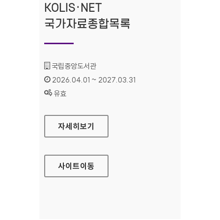
KOLIS·NET
국가자료종합목록
기관명 :
국립중앙도서관
인증기간 :
2026.04.01 ~ 2027.03.31
상태 :
유효
KOLIS·NET 국가자료종합목록
자세히보기
사이트
이동