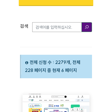
검색
검색옵션
검색
전체 신청 수 : 2279개, 전체
228 페이지 중 현재 6 페이지