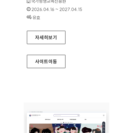
기관명 :
국가평생교육진흥원
인증기간 :
2026.04.16 ~ 2027.04.15
상태 :
유효
학점은행제 정보공시(학점은행제 알리미)
자세히보기
사이트
이동