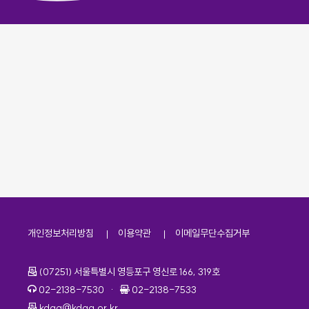
개인정보처리방침
이용약관
이메일무단수집거부
주소
(07251) 서울특별시 영등포구 영신로 166, 319호
전화번호
팩스번호
02-2138-7530
·
02-2138-7533
이메일
kdaa@kdaa.or.kr