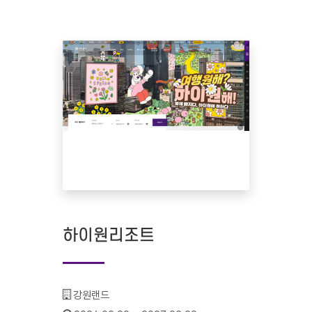
하이원리조트
기관명 :
강원랜드