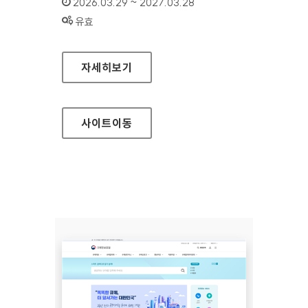
인증기간 :
2026.03.29 ~ 2027.03.28
상태 :
유효
하이원리조트
자세히보기
사이트
이동