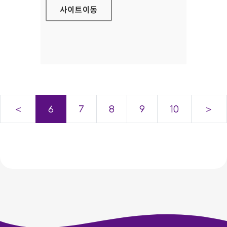
사이트
이동
＜
6
7
8
9
10
＞