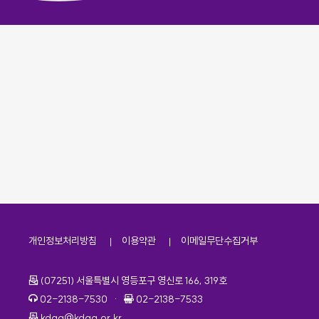
개인정보처리방침
이용약관
이메일무단수집거부
주소
(07251) 서울특별시 영등포구 영신로 166, 319호
전화번호
팩스번호
02-2138-7530
·
02-2138-7533
이메일
kdaa@kdaa.or.kr