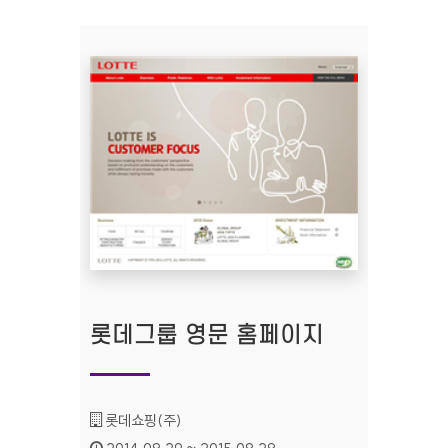
롯데그룹 영문 홈페이지
기관명 :
롯데쇼핑(주)
인증기간 :