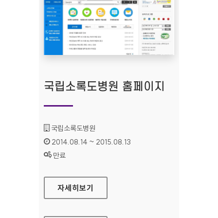
국립소록도병원 홈페이지
기관명 :
국립소록도병원
인증기간 :
2014.08.14 ~ 2015.08.13
상태 :
만료
국립소록도병원 홈페이지
자세히보기