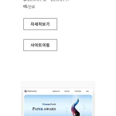
상태 :
만료
삼성전자 승마단 홈페이지
자세히보기
사이트
이동