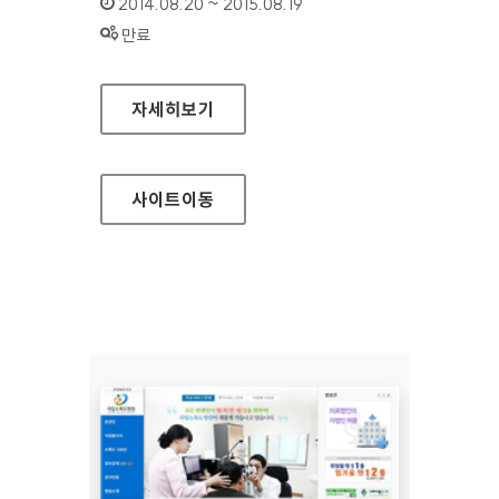
인증기간 :
2014.08.20 ~ 2015.08.19
상태 :
만료
교보문고 전자도서관 홈페이지
자세히보기
사이트
이동