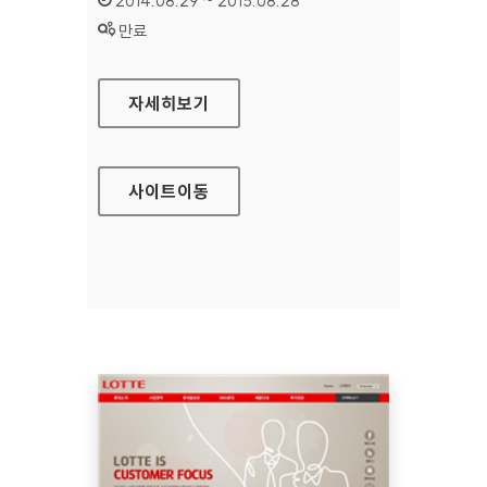
2014.08.29 ~ 2015.08.28
상태 :
만료
롯데그룹 영문 홈페이지
자세히보기
사이트
이동