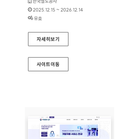
기관명 :
한국철도공사
인증기간 :
2025.12.15 ~ 2026.12.14
상태 :
유효
한국철도공사 기업홍보
자세히보기
사이트
이동