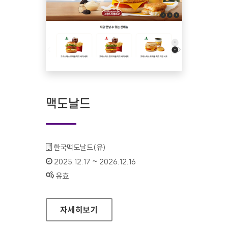
맥도날드
기관명 :
한국맥도날드(유)
인증기간 :
2025.12.17 ~ 2026.12.16
상태 :
유효
맥도날드
자세히보기