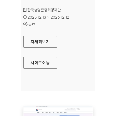
기관명 :
한국생명존중희망재단
인증기간 :
2025.12.13 ~ 2026.12.12
상태 :
유효
한국생명존중희망재단
자세히보기
사이트
이동