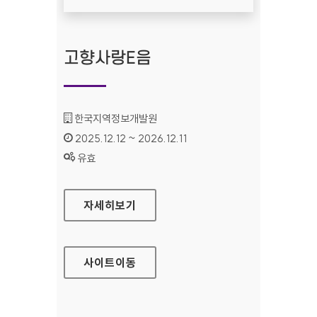
고향사랑E음
기관명 :
한국지역정보개발원
인증기간 :
2025.12.12 ~ 2026.12.11
상태 :
유효
고향사랑E음
자세히보기
사이트
이동