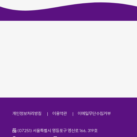
개인정보처리방침
이용약관
이메일무단수집거부
주소
(07251) 서울특별시 영등포구 영신로 166, 319호