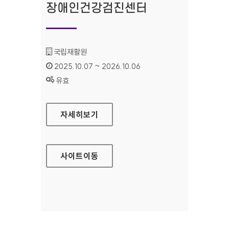
장애인건강검진센터
기관명 :
국립재활원
인증기간 :
2025.10.07 ~ 2026.10.06
상태 :
유효
국립재활원 장애인건강검진센터
자세히보기
사이트
이동