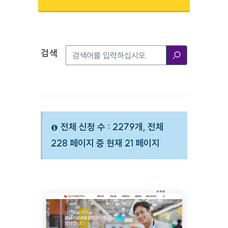
검색
검색옵션
검색
전체 신청 수 : 2279개, 전체
228 페이지 중 현재 21 페이지