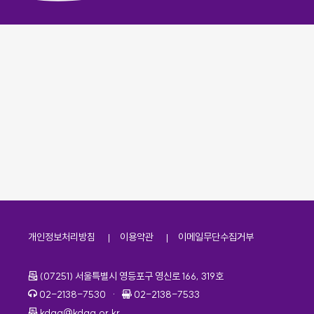
개인정보처리방침
이용약관
이메일무단수집거부
주소
(07251) 서울특별시 영등포구 영신로 166, 319호
전화번호
팩스번호
02-2138-7530
·
02-2138-7533
이메일
kdaa@kdaa.or.kr