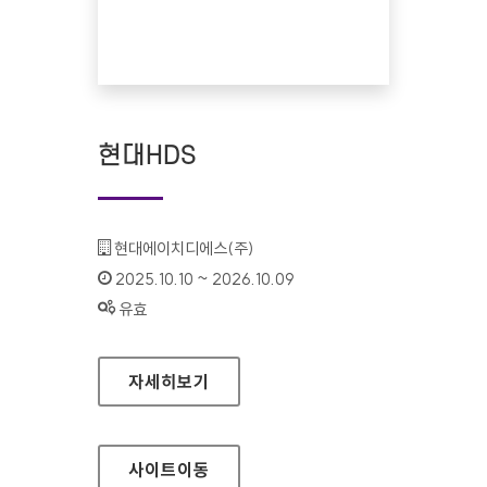
현대HDS
기관명 :
현대에이치디에스(주)
인증기간 :
2025.10.10 ~ 2026.10.09
상태 :
유효
현대HDS
자세히보기
사이트
이동