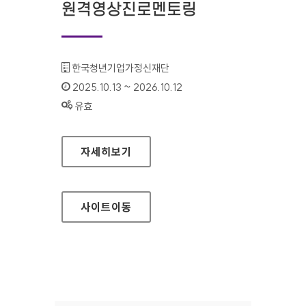
원격영상진로멘토링
기관명 :
한국청년기업가정신재단
인증기간 :
2025.10.13 ~ 2026.10.12
상태 :
유효
원격영상진로멘토링
자세히보기
사이트
이동