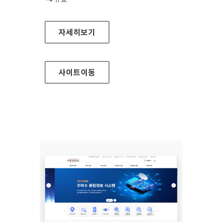
민간용주파수수요관리시스템
자세히보기
사이트
이동