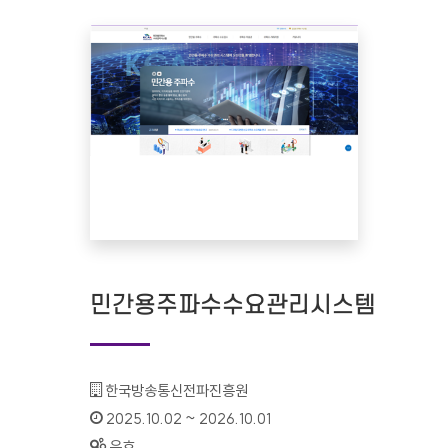
민간용주파수수요관리시스템
기관명 :
한국방송통신전파진흥원
인증기간 :
2025.10.02 ~ 2026.10.01
상태 :
유효