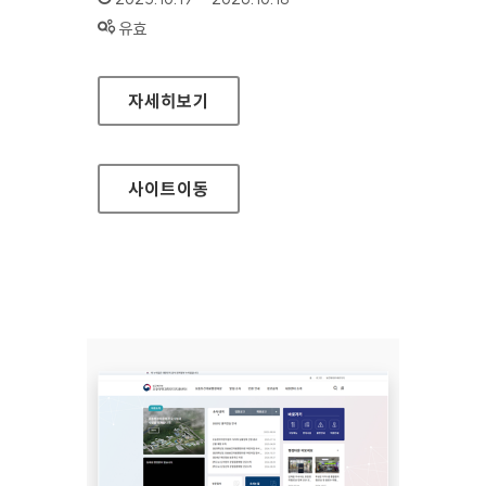
상태 :
유효
인사혁신처 대표
자세히보기
사이트
이동