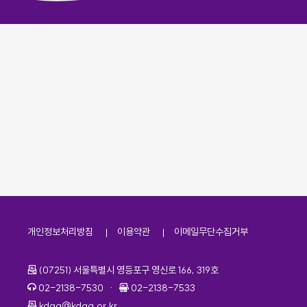
개인정보처리방침
이용약관
이메일무단수집거부
주소
(07251) 서울특별시 영등포구 영신로 166, 319호
전화번호
팩스번호
02-2138-7530
·
02-2138-7533
이메일
kdaa@kdaa.or.kr