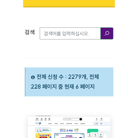
검색
검색옵션
검색
전체 신청 수 : 2279개, 전체
228 페이지 중 현재 6 페이지