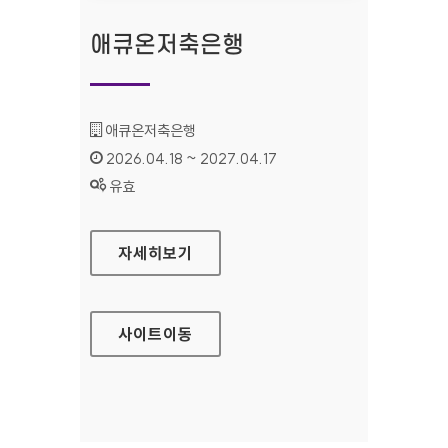
애큐온저축은행
기관명 :
애큐온저축은행
인증기간 :
2026.04.18 ~ 2027.04.17
상태 :
유효
애큐온저축은행
자세히보기
사이트
이동