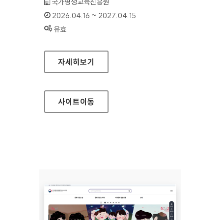
기관명 :
국가평생교육진흥원
인증기간 :
2026.04.16 ~ 2027.04.15
상태 :
유효
학점은행제 정보공시(학점은행제 알리미)
자세히보기
사이트
이동