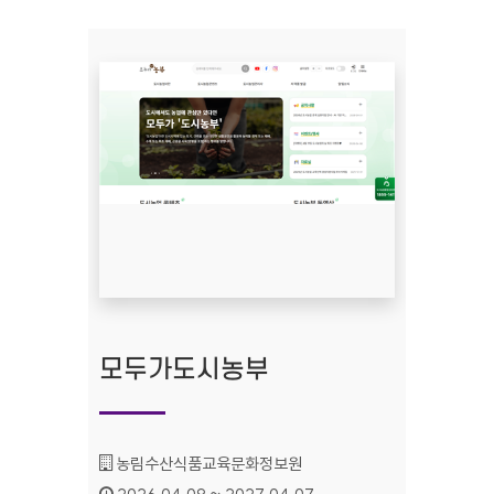
모두가도시농부
기관명 :
농림수산식품교육문화정보원
인증기간 :