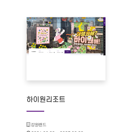
하이원리조트
기관명 :
강원랜드