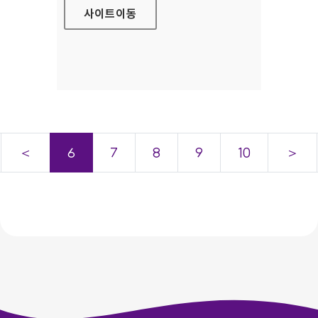
사이트
이동
＜
6
7
8
9
10
＞