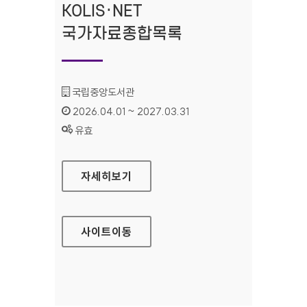
KOLIS·NET
국가자료종합목록
기관명 :
국립중앙도서관
인증기간 :
2026.04.01 ~ 2027.03.31
상태 :
유효
KOLIS·NET 국가자료종합목록
자세히보기
사이트
이동