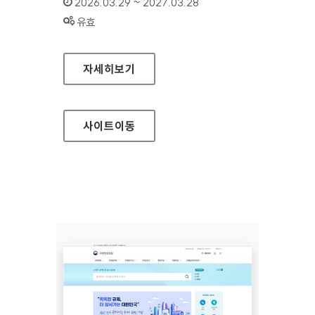
인증기간 :
2026.03.29 ~ 2027.03.28
상태 :
유효
하이원리조트
자세히보기
사이트
이동