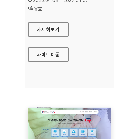
2026.04.08 ~ 2027.04.07
상태 :
유효
모두가도시농부
자세히보기
사이트
이동