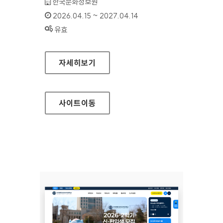
기관명 :
한국문화정보원
인증기간 :
2026.04.15 ~ 2027.04.14
상태 :
유효
지역문화통합정보시스템
자세히보기
사이트
이동