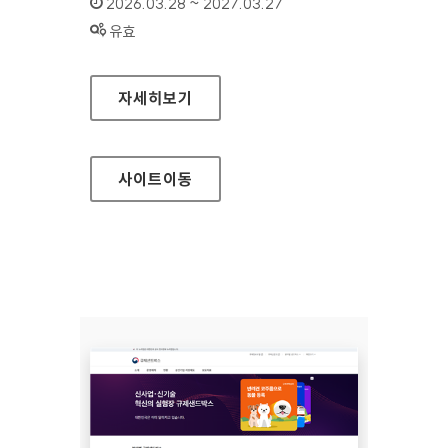
인증기간 :
2026.03.28 ~ 2027.03.27
상태 :
유효
규제정보포털
자세히보기
사이트
이동