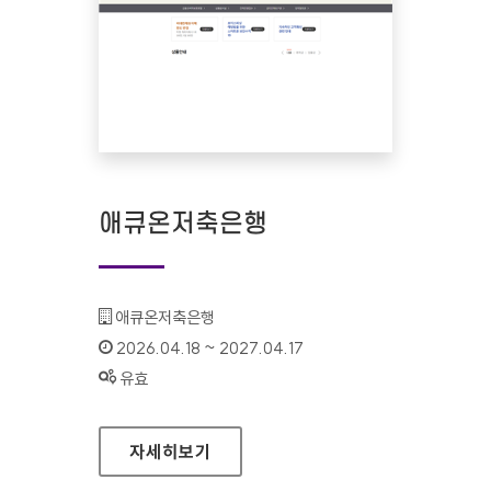
애큐온저축은행
기관명 :
애큐온저축은행
인증기간 :
2026.04.18 ~ 2027.04.17
상태 :
유효
애큐온저축은행
자세히보기