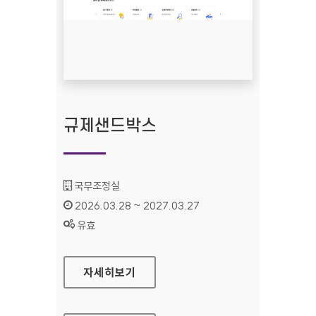
규제샌드박스
기관명 :
국무조정실
인증기간 :
2026.03.28 ~ 2027.03.27
상태 :
유효
규제샌드박스
자세히보기