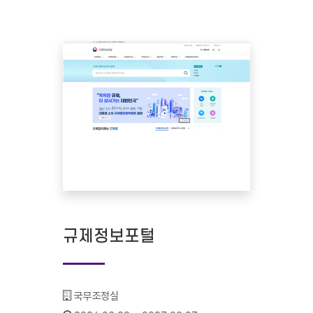
규제정보포털
기관명 :
국무조정실