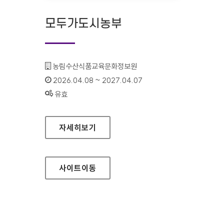
모두가도시농부
기관명 :
농림수산식품교육문화정보원
인증기간 :
2026.04.08 ~ 2027.04.07
상태 :
유효
모두가도시농부
자세히보기
사이트
이동