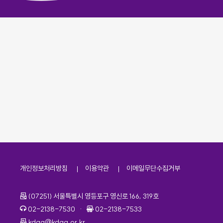
개인정보처리방침
이용약관
이메일무단수집거부
주소
(07251) 서울특별시 영등포구 영신로 166, 319호
전화번호
팩스번호
02-2138-7530
·
02-2138-7533
이메일
kdaa@kdaa.or.kr