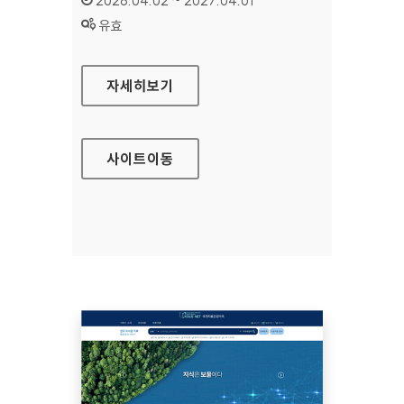
2026.04.02 ~ 2027.04.01
상태 :
유효
보건복지상담센터
자세히보기
사이트
이동