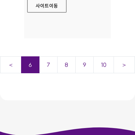
사이트
이동
＜
6
7
8
9
10
＞