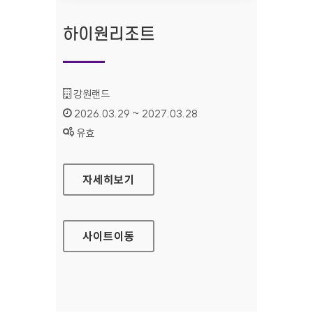
하이원리조트
기관명 :
강원랜드
인증기간 :
2026.03.29 ~ 2027.03.28
상태 :
유효
하이원리조트
자세히보기
사이트
이동