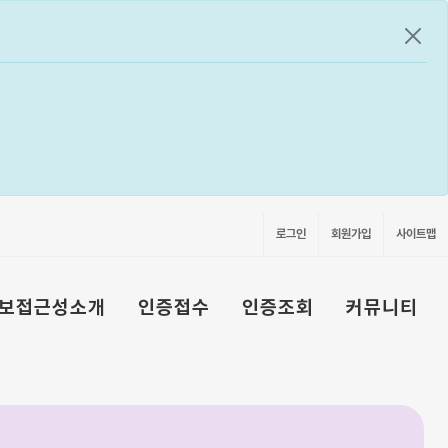
공지
로그인
회원가입
사이트맵
보접근성소개
인증접수
인증조회
커뮤니티