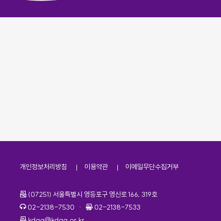
개인정보처리방침
이용약관
이메일무단수집거부
주소
(07251) 서울특별시 영등포구 영신로 166, 319호
전화번호
팩스번호
02-2138-7530
·
02-2138-7533
이메일
kdaa@kdaa.or.kr