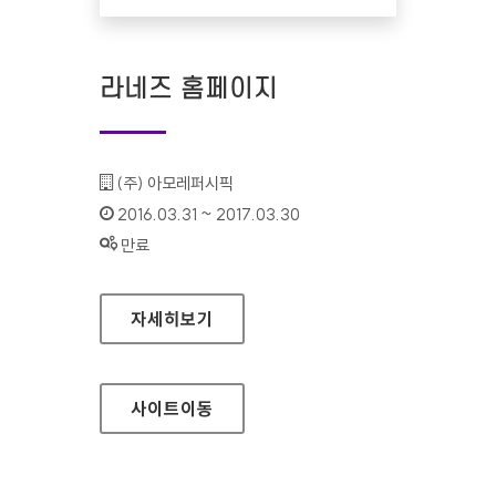
라네즈 홈페이지
기관명 :
(주) 아모레퍼시픽
인증기간 :
2016.03.31 ~ 2017.03.30
상태 :
만료
라네즈 홈페이지
자세히보기
사이트
이동