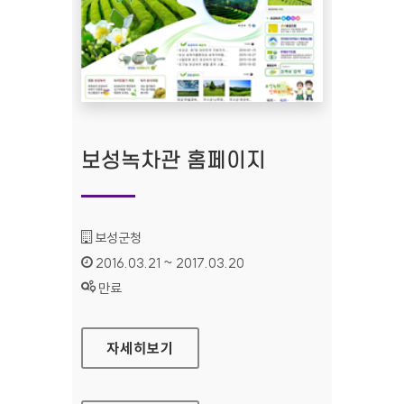
보성녹차관 홈페이지
기관명 :
보성군청
인증기간 :
2016.03.21 ~ 2017.03.20
상태 :
만료
보성녹차관 홈페이지
자세히보기