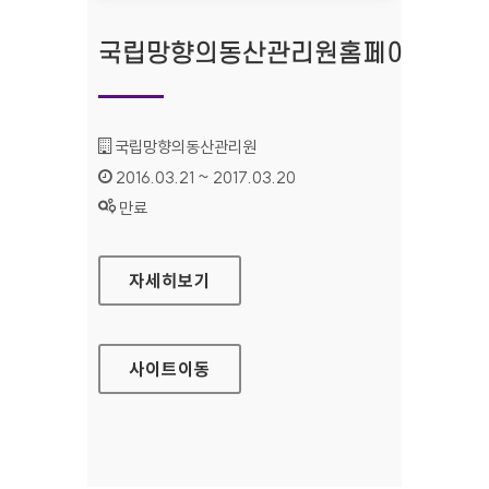
국립망향의동산관리원홈페이지
기관명 :
국립망향의동산관리원
인증기간 :
2016.03.21 ~ 2017.03.20
상태 :
만료
국립망향의동산관리원홈페이지
자세히보기
사이트
이동