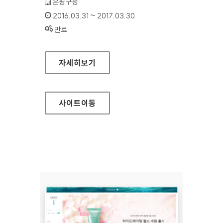
기관명 :
은평구청
인증기간 :
2016.03.31 ~ 2017.03.30
상태 :
만료
은평구청 홈페이지
자세히보기
사이트
이동