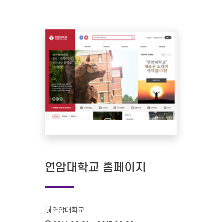
연암대학교 홈페이지
기관명 :
연암대학교