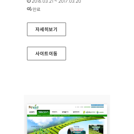
인증기간 :
2016.03.21 ~ 2017.03.20
상태 :
만료
연암대학교 홈페이지
자세히보기
사이트
이동