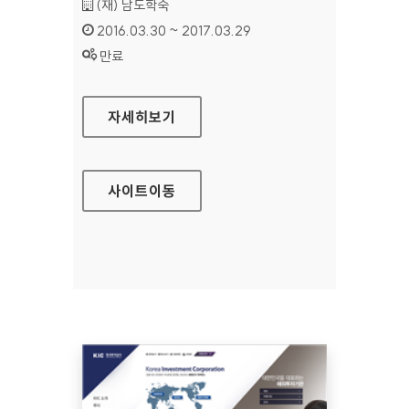
기관명 :
(재) 남도학숙
인증기간 :
2016.03.30 ~ 2017.03.29
상태 :
만료
남도학숙 대표 홈페이지
자세히보기
사이트
이동