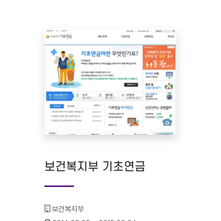
보건복지부 기초연금
기관명 :
보건복지부