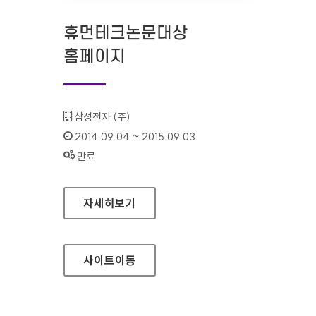
휴먼테크논문대상
홈페이지
기관명 :
삼성전자 (주)
인증기간 :
2014.09.04 ~ 2015.09.03
상태 :
만료
휴먼테크논문대상 홈페이지
자세히보기
사이트
이동