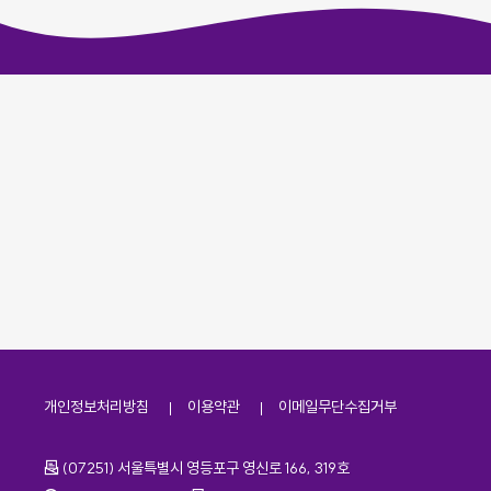
개인정보처리방침
이용약관
이메일무단수집거부
주소
(07251) 서울특별시 영등포구 영신로 166, 319호