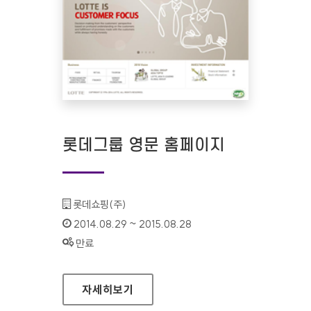
롯데그룹 영문 홈페이지
기관명 :
롯데쇼핑(주)
인증기간 :
2014.08.29 ~ 2015.08.28
상태 :
만료
롯데그룹 영문 홈페이지
자세히보기