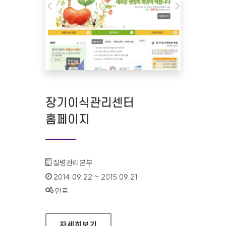
장기이식관리센터
홈페이지
기관명 :
질병관리본부
인증기간 :
2014.09.22 ~ 2015.09.21
상태 :
만료
장기이식관리센터 홈페이지
자세히보기