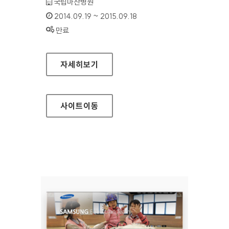
기관명 :
국립마산병원
인증기간 :
2014.09.19 ~ 2015.09.18
상태 :
만료
국립마산병원 홈페이지
자세히보기
사이트
이동