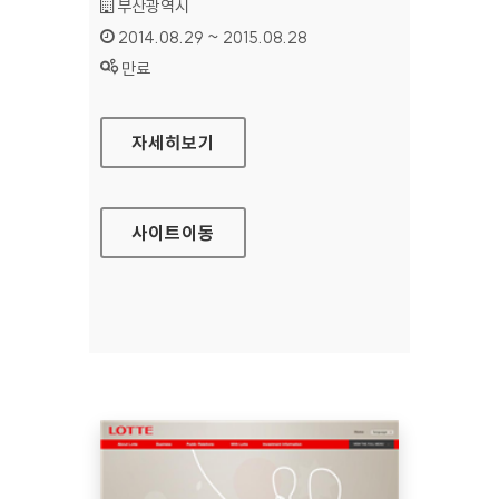
기관명 :
부산광역시
인증기간 :
2014.08.29 ~ 2015.08.28
상태 :
만료
부산문화관광 홈페이지
자세히보기
사이트
이동