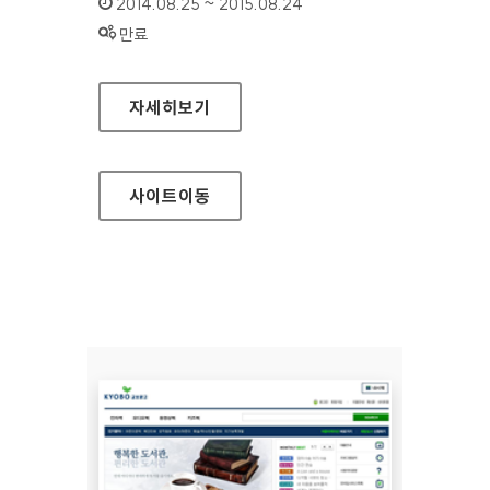
인증기간 :
2014.08.25 ~ 2015.08.24
상태 :
만료
보건복지부 기초연금
자세히보기
사이트
이동