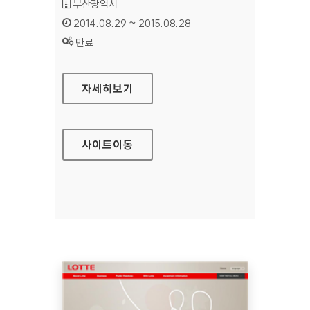
기관명 :
부산광역시
인증기간 :
2014.08.29 ~ 2015.08.28
상태 :
만료
부산문화관광 홈페이지
자세히보기
사이트
이동