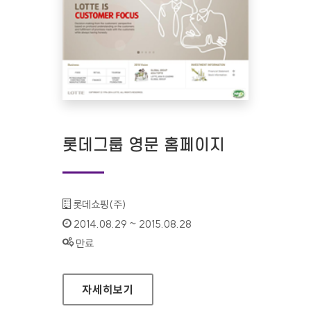
롯데그룹 영문 홈페이지
기관명 :
롯데쇼핑(주)
인증기간 :
2014.08.29 ~ 2015.08.28
상태 :
만료
롯데그룹 영문 홈페이지
자세히보기