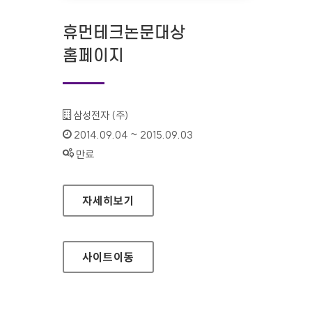
휴먼테크논문대상
홈페이지
기관명 :
삼성전자 (주)
인증기간 :
2014.09.04 ~ 2015.09.03
상태 :
만료
휴먼테크논문대상 홈페이지
자세히보기
사이트
이동