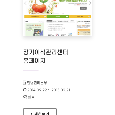
장기이식관리센터
홈페이지
기관명 :
질병관리본부
인증기간 :
2014.09.22 ~ 2015.09.21
상태 :
만료
장기이식관리센터 홈페이지
자세히보기