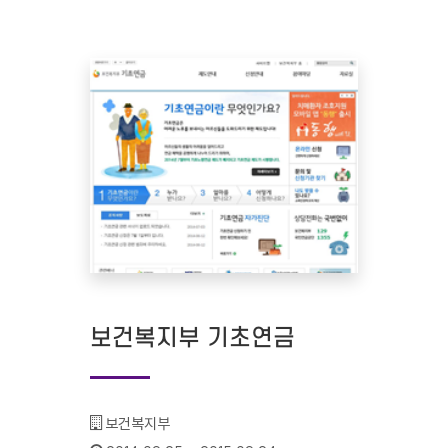
보건복지부 기초연금
기관명 :
보건복지부