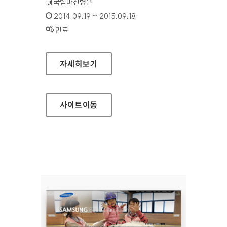
기관명 :
국립마산병원
인증기간 :
2014.09.19 ~ 2015.09.18
상태 :
만료
국립마산병원 홈페이지
자세히보기
사이트
이동