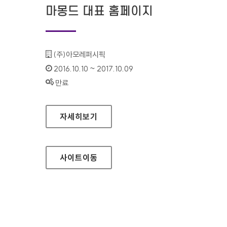
마몽드 대표 홈페이지
기관명 :
(주)아모레퍼시픽
인증기간 :
2016.10.10 ~ 2017.10.09
상태 :
만료
마몽드 대표 홈페이지
자세히보기
사이트
이동