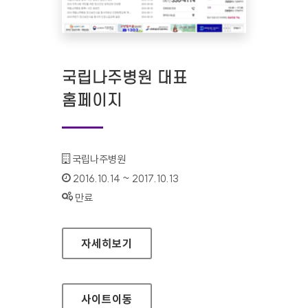
국립나주병원 대표
홈페이지
기관명 :
국립나주병원
인증기간 :
2016.10.14 ~ 2017.10.13
상태 :
만료
국립나주병원 대표 홈페이지
자세히보기
사이트
이동