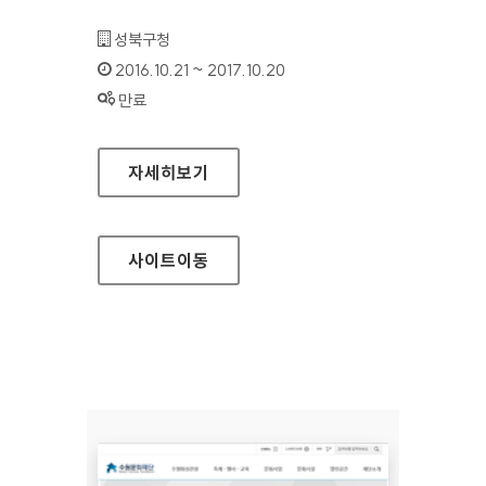
기관명 :
성북구청
인증기간 :
2016.10.21 ~ 2017.10.20
상태 :
만료
성북구청 문화관광 홈페이지
자세히보기
사이트
이동