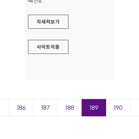
상태 :
만료
대한제강 대표 홈페이지
자세히보기
사이트
이동
＜
186
187
188
189
190