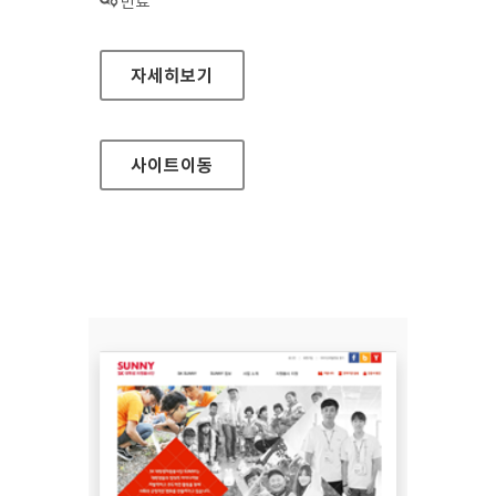
상태 :
만료
현대HDS 대표 홈페이지
자세히보기
사이트
이동