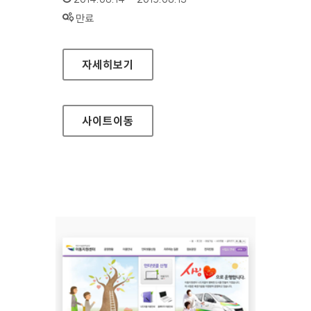
상태 :
만료
5·18 기념재단 홈페이지
자세히보기
사이트
이동