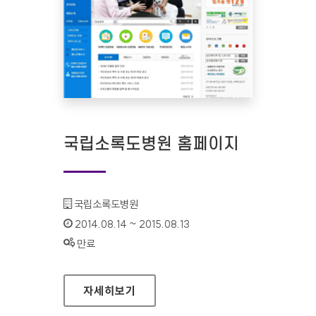
국립소록도병원 홈페이지
기관명 :
국립소록도병원
인증기간 :
2014.08.14 ~ 2015.08.13
상태 :
만료
국립소록도병원 홈페이지
자세히보기