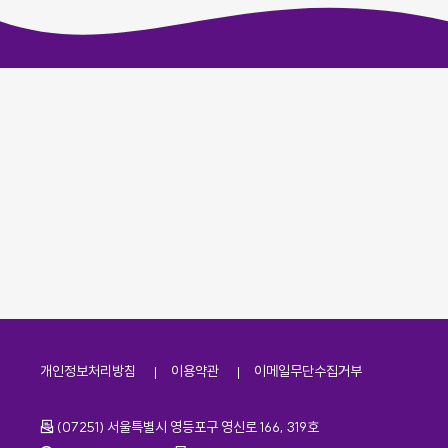
개인정보처리방침
이용약관
이메일무단수집거부
주소
(07251) 서울특별시 영등포구 영신로 166, 319호