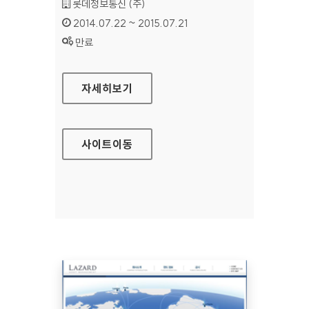
기관명 :
롯데정보통신 (주)
인증기간 :
2014.07.22 ~ 2015.07.21
상태 :
만료
롯데그룹채용 홈페이지
자세히보기
사이트
이동