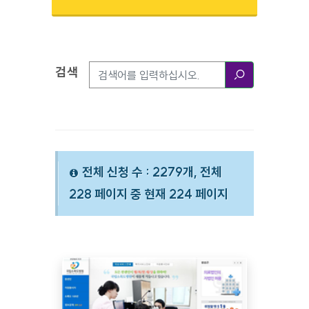
검색
검색옵션
검색
전체 신청 수 : 2279개, 전체
228 페이지 중 현재 224 페이지