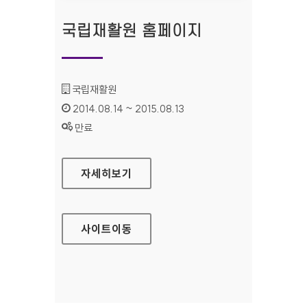
국립재활원 홈페이지
기관명 :
국립재활원
인증기간 :
2014.08.14 ~ 2015.08.13
상태 :
만료
국립재활원 홈페이지
자세히보기
사이트
이동