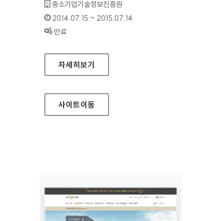
기관명 :
중소기업기술정보진흥원
인증기간 :
2014.07.15 ~ 2015.07.14
상태 :
만료
경영혁신플랫폼
자세히보기
사이트
이동