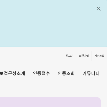
공지
로그인
회원가입
사이트맵
보접근성소개
인증접수
인증조회
커뮤니티