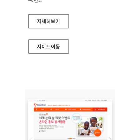
상태 :
만료
세상 임팩트 성과시스템 홈페이지
자세히보기
사이트
이동