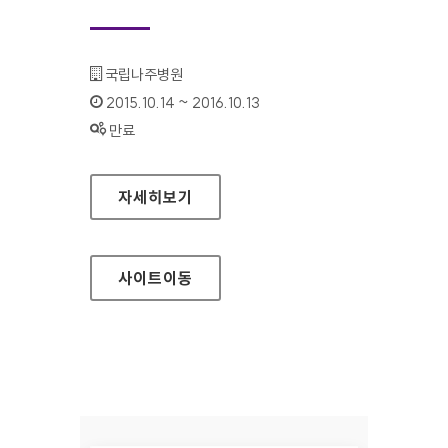
기관명 :
국립나주병원
인증기간 :
2015.10.14 ~ 2016.10.13
상태 :
만료
국립나주병원 홈페이지
자세히보기
사이트
이동