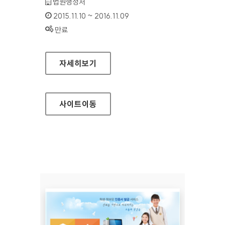
기관명 :
법원행정처
인증기간 :
2015.11.10 ~ 2016.11.09
상태 :
만료
대한민국법원 홈페이지
자세히보기
사이트
이동