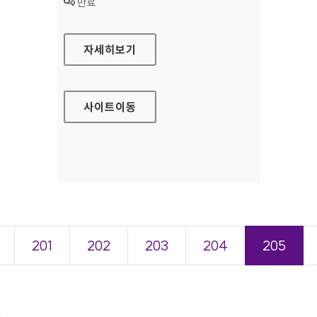
상태 :
만료
한국장애인고용공단 홈페이지
자세히보기
사이트
이동
201
202
203
204
205