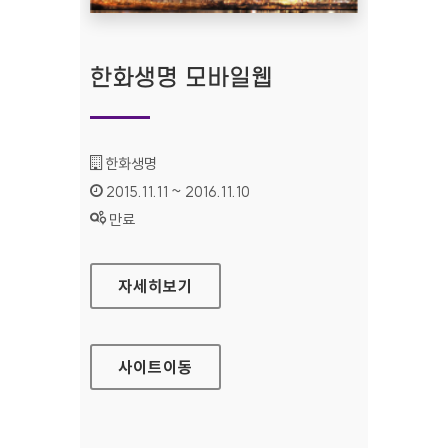
한화생명 모바일웹
기관명 :
한화생명
인증기간 :
2015.11.11 ~ 2016.11.10
상태 :
만료
한화생명 모바일웹
자세히보기
사이트
이동