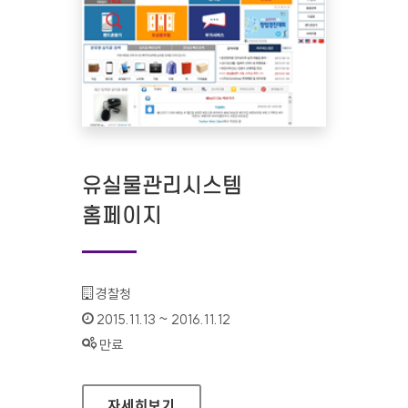
유실물관리시스템
홈페이지
기관명 :
경찰청
인증기간 :
2015.11.13 ~ 2016.11.12
상태 :
만료
유실물관리시스템 홈페이지
자세히보기