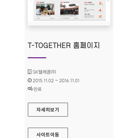
T-TOGETHER 홈페이지
기관명 :
SK텔레콤㈜
인증기간 :
2015.11.02 ~ 2016.11.01
상태 :
만료
T-TOGETHER 홈페이지
자세히보기
사이트
이동