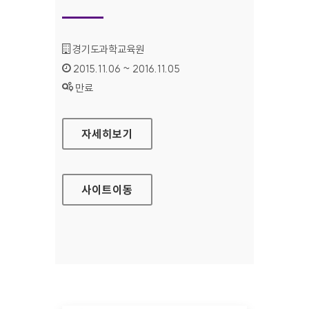
기관명 :
경기도과학교육원
인증기간 :
2015.11.06 ~ 2016.11.05
상태 :
만료
경기도과학교육원(본원) 홈페이지
자세히보기
사이트
이동