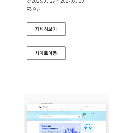
인증기간 :
2026.03.29 ~ 2027.03.28
상태 :
유효
하이원리조트
자세히보기
사이트
이동