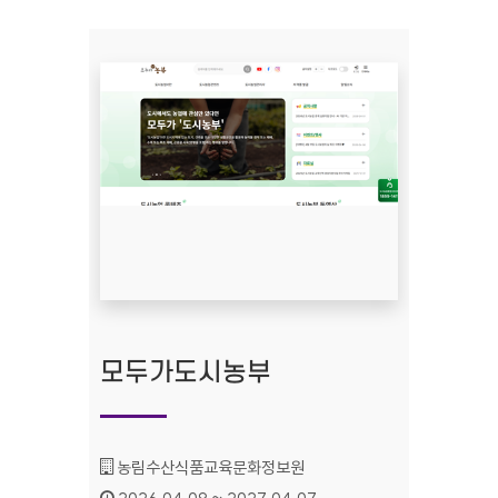
모두가도시농부
기관명 :
농림수산식품교육문화정보원
인증기간 :