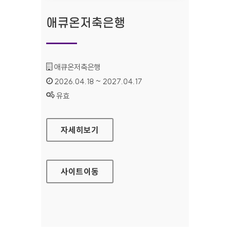
애큐온저축은행
기관명 :
애큐온저축은행
인증기간 :
2026.04.18 ~ 2027.04.17
상태 :
유효
애큐온저축은행
자세히보기
사이트
이동