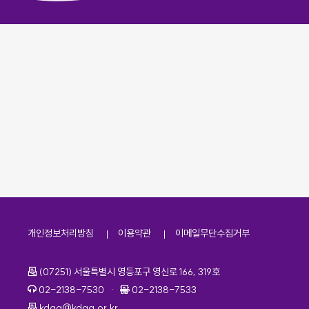
개인정보처리방침
이용약관
이메일무단수집거부
주소
(07251) 서울특별시 영등포구 영신로 166, 319호
전화번호
팩스번호
02-2138-7530
·
02-2138-7533
이메일
kdaa@kdaa.or.kr