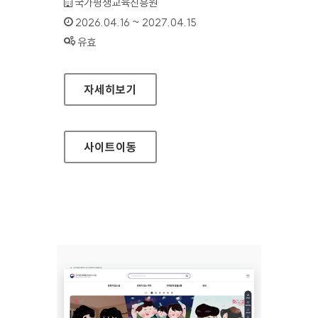
기관명 :
국가평생교육진흥원
인증기간 :
2026.04.16 ~ 2027.04.15
상태 :
유효
학점은행제 정보공시(학점은행제 알리미)
자세히보기
사이트
이동