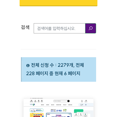
검색
검색옵션
검색
전체 신청 수 : 2279개, 전체
228 페이지 중 현재 6 페이지