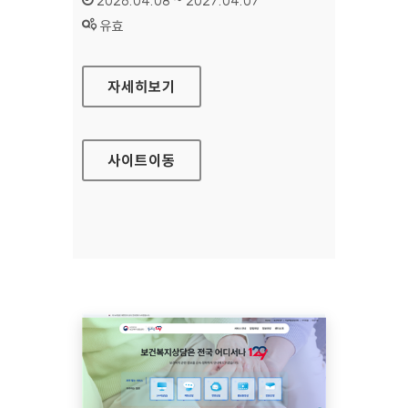
2026.04.08 ~ 2027.04.07
상태 :
유효
모두가도시농부
자세히보기
사이트
이동