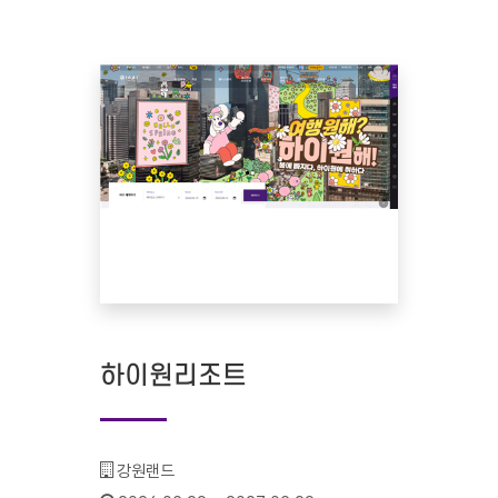
하이원리조트
기관명 :
강원랜드