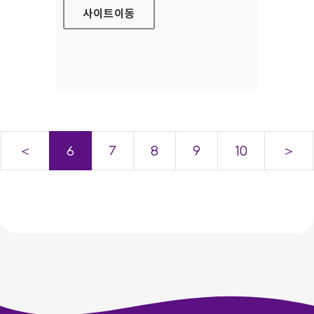
사이트
이동
＜
6
7
8
9
10
＞