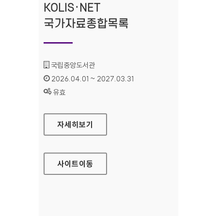
KOLIS·NET
국가자료종합목록
기관명 :
국립중앙도서관
인증기간 :
2026.04.01 ~ 2027.03.31
상태 :
유효
KOLIS·NET 국가자료종합목록
자세히보기
사이트
이동