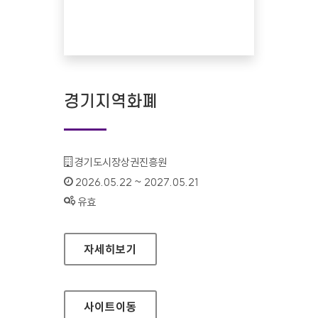
경기지역화폐
기관명 :
경기도시장상권진흥원
인증기간 :
2026.05.22 ~ 2027.05.21
상태 :
유효
경기지역화폐
자세히보기
사이트
이동