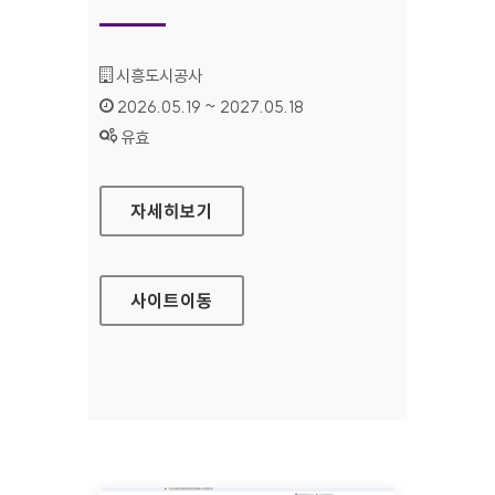
기관명 :
시흥도시공사
인증기간 :
2026.05.19 ~ 2027.05.18
상태 :
유효
시흥도시공사 대표
자세히보기
사이트
이동