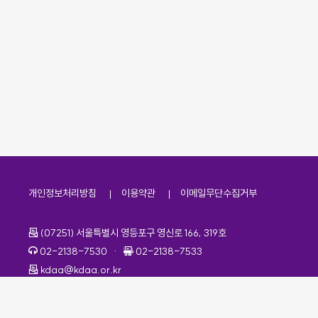
개인정보처리방침
이용약관
이메일무단수집거부
주소
(07251) 서울특별시 영등포구 영신로 166, 319호
전화번호
팩스번호
02-2138-7530
·
02-2138-7533
이메일
kdaa@kdaa.or.kr