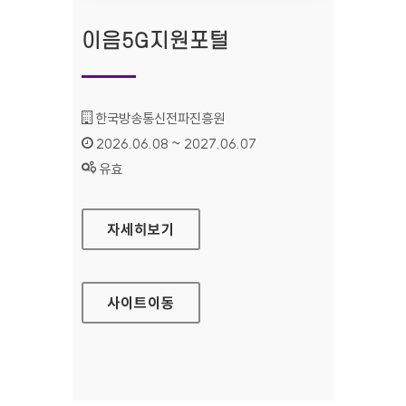
이음5G지원포털
기관명 :
한국방송통신전파진흥원
인증기간 :
2026.06.08 ~ 2027.06.07
상태 :
유효
이음5G지원포털
자세히보기
사이트
이동