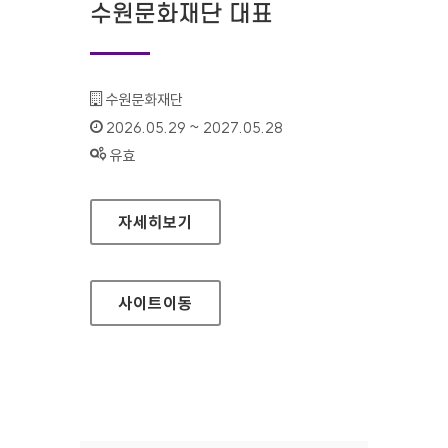
수원문화재단 대표
기관명 :
수원문화재단
인증기간 :
2026.05.29 ~ 2027.05.28
상태 :
유효
수원문화재단 대표
자세히보기
사이트
이동