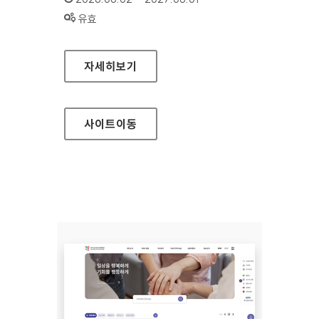
상태 :
유효
국립중앙도서관
자세히보기
사이트
이동