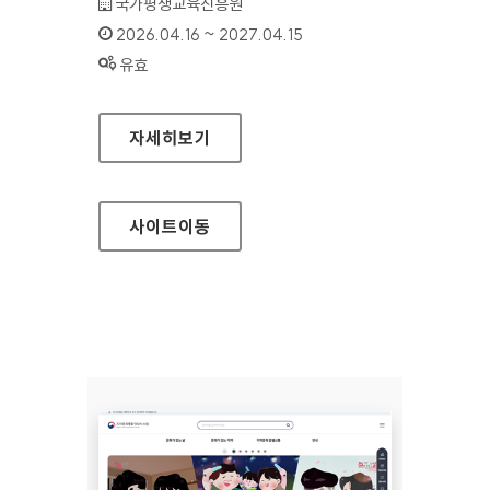
기관명 :
국가평생교육진흥원
인증기간 :
2026.04.16 ~ 2027.04.15
상태 :
유효
학점은행제 정보공시(학점은행제 알리미)
자세히보기
사이트
이동