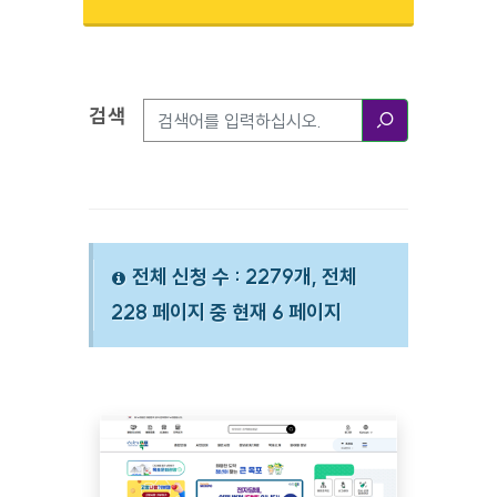
검색
검색옵션
검색
전체 신청 수 : 2279개, 전체
228 페이지 중 현재 6 페이지