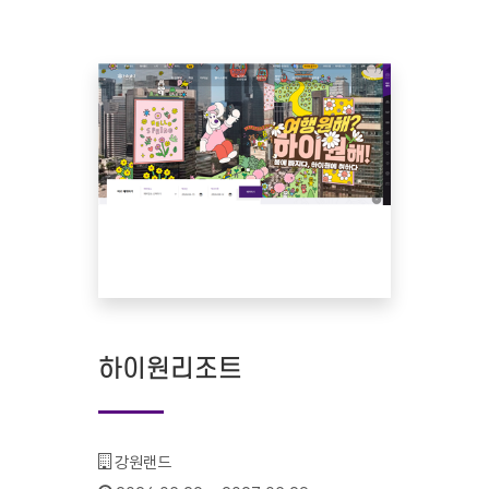
하이원리조트
기관명 :
강원랜드