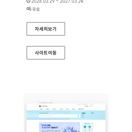
인증기간 :
2026.03.29 ~ 2027.03.28
상태 :
유효
하이원리조트
자세히보기
사이트
이동