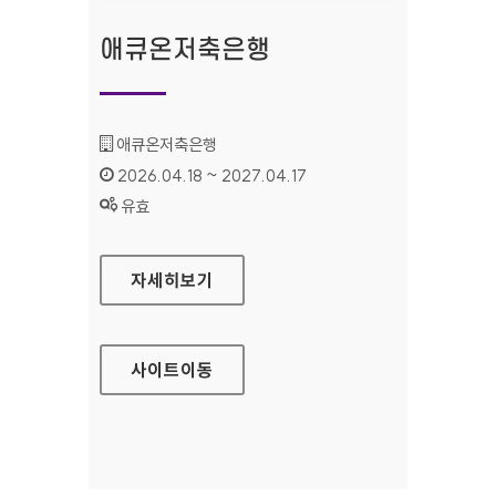
애큐온저축은행
기관명 :
애큐온저축은행
인증기간 :
2026.04.18 ~ 2027.04.17
상태 :
유효
애큐온저축은행
자세히보기
사이트
이동