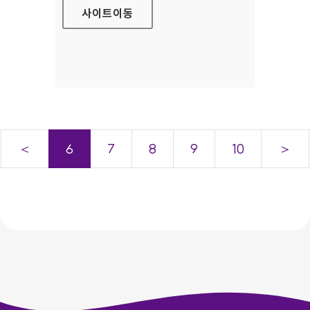
사이트
이동
＜
6
7
8
9
10
＞