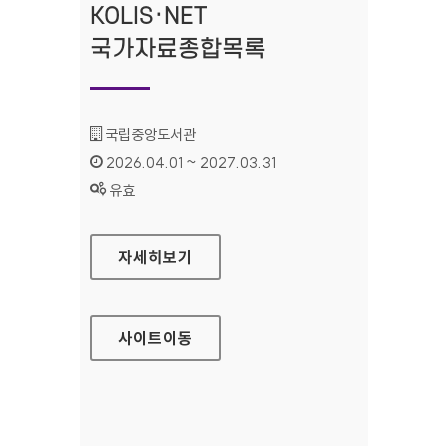
KOLIS·NET
국가자료종합목록
기관명 :
국립중앙도서관
인증기간 :
2026.04.01 ~ 2027.03.31
상태 :
유효
KOLIS·NET 국가자료종합목록
자세히보기
사이트
이동