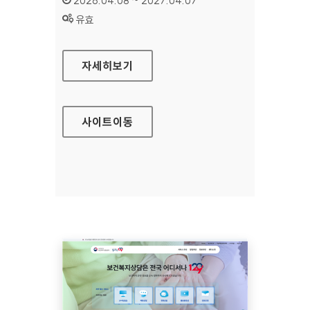
2026.04.08 ~ 2027.04.07
상태 :
유효
모두가도시농부
자세히보기
사이트
이동