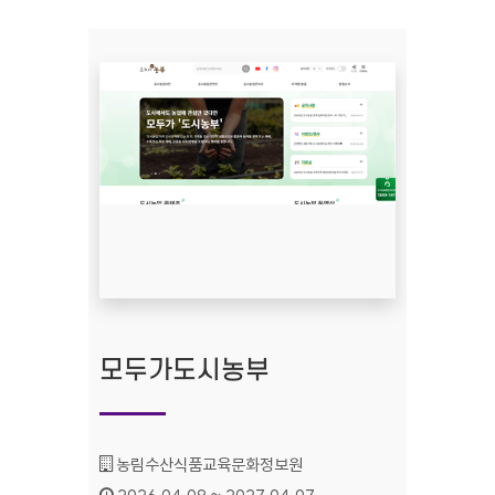
모두가도시농부
기관명 :
농림수산식품교육문화정보원
인증기간 :