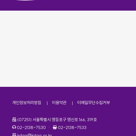
개인정보처리방침
이용약관
이메일무단수집거부
주소
(07251) 서울특별시 영등포구 영신로 166, 319호
전화번호
팩스번호
02-2138-7530
·
02-2138-7533
이메일
kdaa@kdaa.or.kr