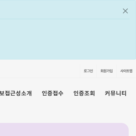
공지
로그인
회원가입
사이트맵
보접근성소개
인증접수
인증조회
커뮤니티