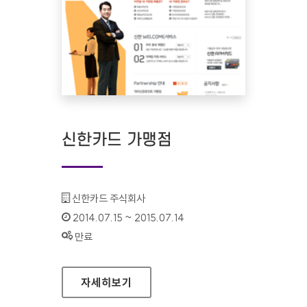
신한카드 가맹점
기관명 :
신한카드 주식회사
인증기간 :
2014.07.15 ~ 2015.07.14
상태 :
만료
신한카드 가맹점
자세히보기