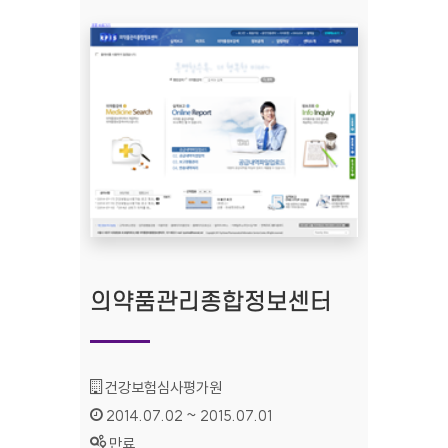
의약품관리종합정보센터
기관명 :
건강보험심사평가원
인증기간 :
2014.07.02 ~ 2015.07.01
상태 :
만료