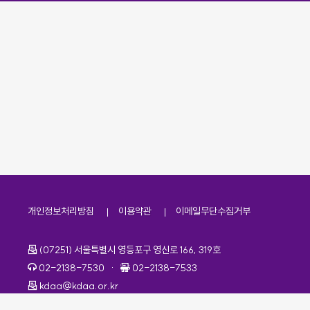
개인정보처리방침
이용약관
이메일무단수집거부
주소
(07251) 서울특별시 영등포구 영신로 166, 319호
전화번호
팩스번호
02-2138-7530
·
02-2138-7533
이메일
kdaa@kdaa.or.kr