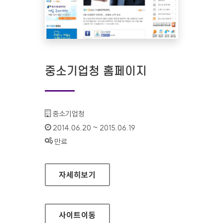
중소기업청 홈페이지
기관명 :
중소기업청
인증기간 :
2014.06.20 ~ 2015.06.19
상태 :
만료
중소기업청 홈페이지
자세히보기
사이트
이동