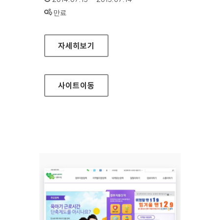
상태 :
만료
신한카드 개인
자세히보기
사이트
이동