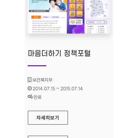
마음더하기 정책포털
기관명 :
보건복지부
인증기간 :
2014.07.15 ~ 2015.07.14
상태 :
만료
마음더하기 정책포털
자세히보기