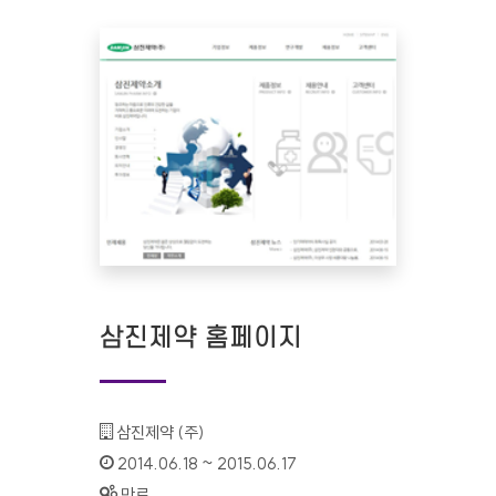
삼진제약 홈페이지
기관명 :
삼진제약 (주)
인증기간 :
2014.06.18 ~ 2015.06.17
상태 :
만료