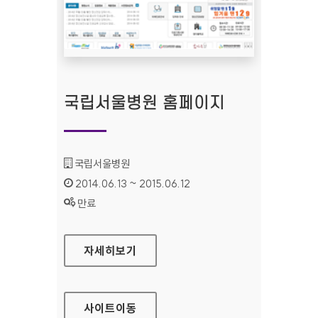
국립서울병원 홈페이지
기관명 :
국립서울병원
인증기간 :
2014.06.13 ~ 2015.06.12
상태 :
만료
국립서울병원 홈페이지
자세히보기
사이트
이동