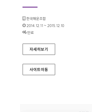
기관명 :
한국해운조합
인증기간 :
2014.12.11 ~ 2015.12.10
상태 :
만료
한국해운조합 홈페이지
자세히보기
사이트
이동