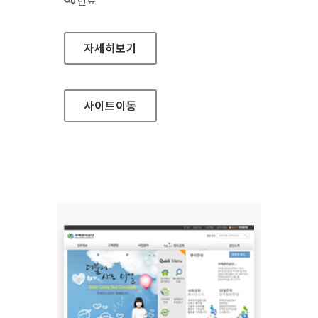
상태 :
만료
법제처 대표 홈페이지
자세히보기
사이트
이동