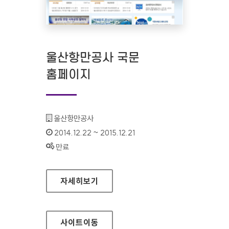
울산항만공사 국문
홈페이지
기관명 :
울산항만공사
인증기간 :
2014.12.22 ~ 2015.12.21
상태 :
만료
울산항만공사 국문 홈페이지
자세히보기
사이트
이동