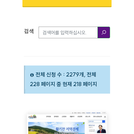
검색
검색옵션
검색
전체 신청 수 : 2279개, 전체
228 페이지 중 현재 218 페이지