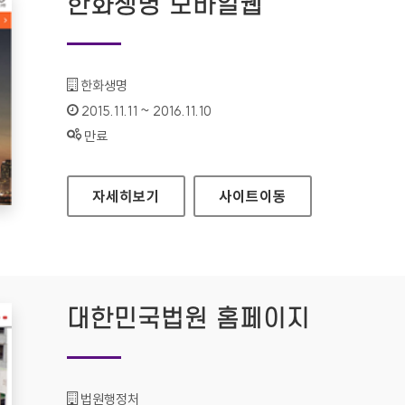
한화생명 모바일웹
기관명 :
한화생명
인증기간 :
2015.11.11 ~ 2016.11.10
상태 :
만료
한화생명 모바일웹
자세히보기
사이트
이동
대한민국법원 홈페이지
기관명 :
법원행정처