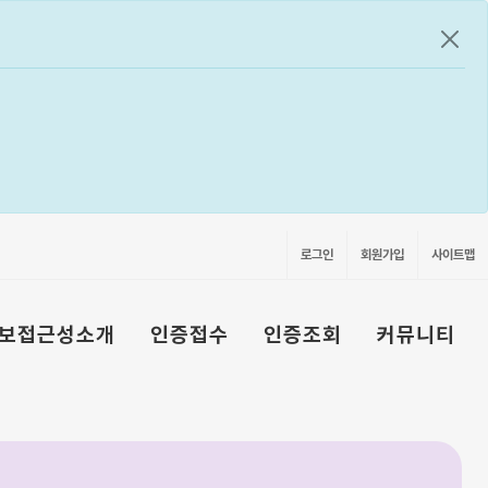
공지
로그인
회원가입
사이트맵
보접근성소개
인증접수
인증조회
커뮤니티