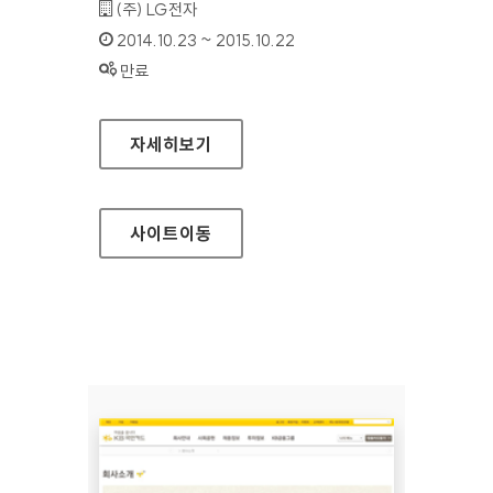
기관명 :
(주) LG전자
인증기간 :
2014.10.23 ~ 2015.10.22
상태 :
만료
LG CLOUD 홈페이지
자세히보기
사이트
이동