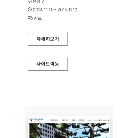
기관명 :
은평구
인증기간 :
2014.11.11 ~ 2015.11.10
상태 :
만료
은평구청 홈페이지
자세히보기
사이트
이동