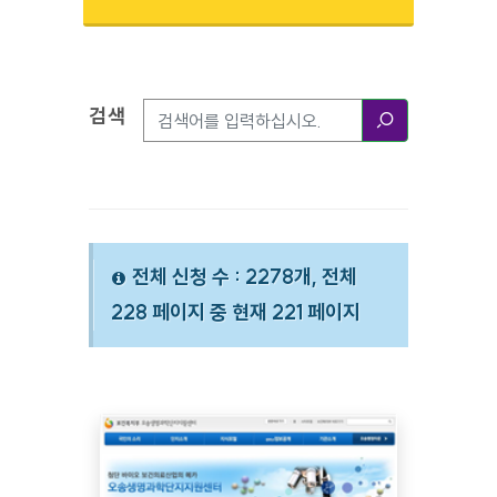
검색
검색옵션
검색
전체 신청 수 : 2278개, 전체
228 페이지 중 현재 221 페이지