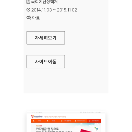
기관명 :
국회예산정책처
인증기간 :
2014.11.03 ~ 2015.11.02
상태 :
만료
국회예산정책처 홈페이지
자세히보기
사이트
이동