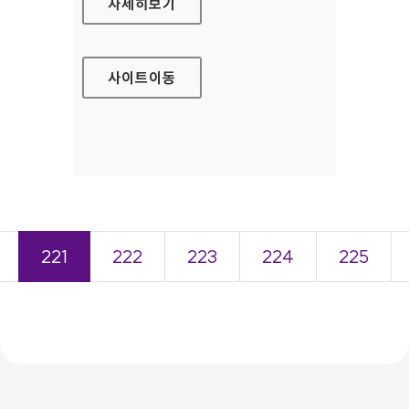
KB국민카드 공통영역 홈페이지
자세히보기
사이트
이동
221
222
223
224
225