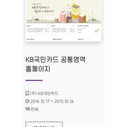
KB국민카드 공통영역
홈페이지
기관명 :
(주) KB국민카드
인증기간 :
2014.10.17 ~ 2015.10.16
상태 :
만료