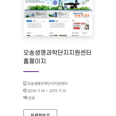
오송생명과학단지지원센터
홈페이지
기관명 :
오송생명과학단지지원센터
인증기간 :
2014.11.14 ~ 2015.11.13
상태 :
만료
오송생명과학단지지원센터 홈페이지
자세히보기