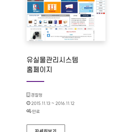
유실물관리시스템
홈페이지
기관명 :
경찰청
인증기간 :
2015.11.13 ~ 2016.11.12
상태 :
만료
유실물관리시스템 홈페이지
자세히보기