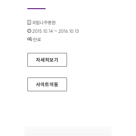
기관명 :
국립나주병원
인증기간 :
2015.10.14 ~ 2016.10.13
상태 :
만료
국립나주병원 홈페이지
자세히보기
사이트
이동