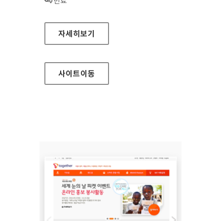
상태 :
만료
세상 임팩트 성과시스템 홈페이지
자세히보기
사이트
이동