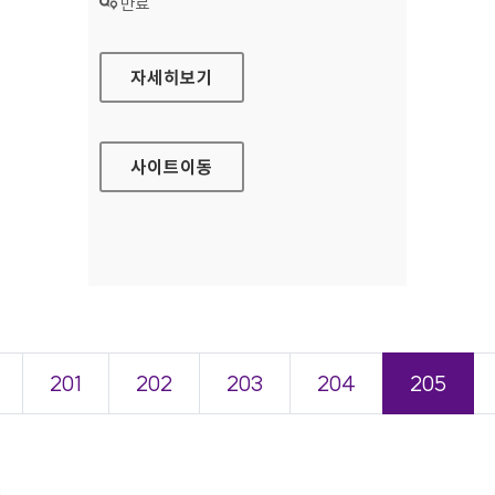
상태 :
만료
한국장애인고용공단 홈페이지
자세히보기
사이트
이동
201
202
203
204
205