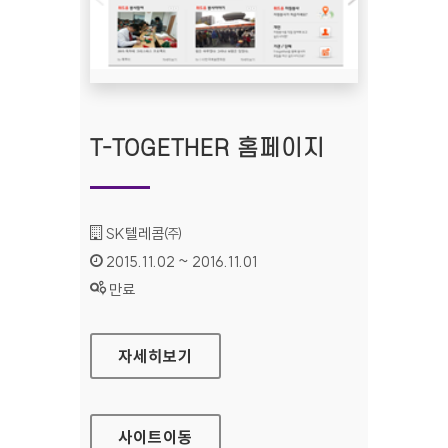
T-TOGETHER 홈페이지
기관명 :
SK텔레콤㈜
인증기간 :
2015.11.02 ~ 2016.11.01
상태 :
만료
T-TOGETHER 홈페이지
자세히보기
사이트
이동