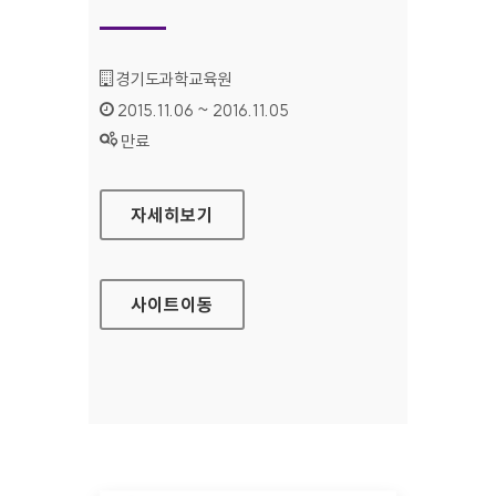
기관명 :
경기도과학교육원
인증기간 :
2015.11.06 ~ 2016.11.05
상태 :
만료
경기도과학교육원(본원) 홈페이지
자세히보기
사이트
이동