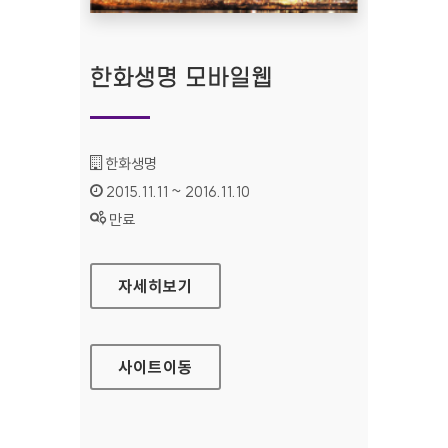
한화생명 모바일웹
기관명 :
한화생명
인증기간 :
2015.11.11 ~ 2016.11.10
상태 :
만료
한화생명 모바일웹
자세히보기
사이트
이동