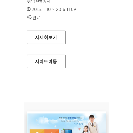
기관명 :
법원행정처
인증기간 :
2015.11.10 ~ 2016.11.09
상태 :
만료
대한민국법원 홈페이지
자세히보기
사이트
이동