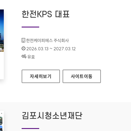
한전KPS 대표
기관명 :
한전케이피에스 주식회사
인증기간 :
2026.03.13 ~ 2027.03.12
상태 :
유효
한전KPS 대표
자세히보기
사이트
이동
김포시청소년재단