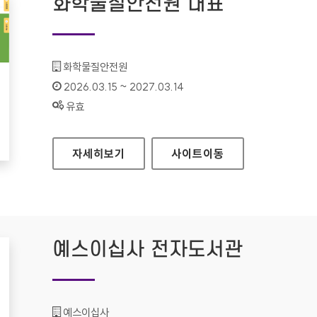
화학물질안전원 대표
기관명 :
화학물질안전원
인증기간 :
2026.03.15 ~ 2027.03.14
상태 :
유효
화학물질안전원 대표
자세히보기
사이트
이동
예스이십사 전자도서관
기관명 :
예스이십사