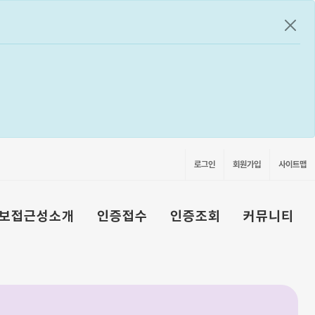
공지
로그인
회원가입
사이트맵
보접근성소개
인증접수
인증조회
커뮤니티