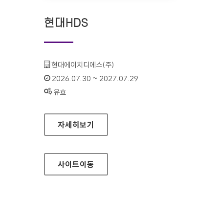
현대HDS
기관명 :
현대에이치디에스(주)
인증기간 :
2026.07.30 ~ 2027.07.29
상태 :
유효
현대HDS
자세히보기
사이트
이동