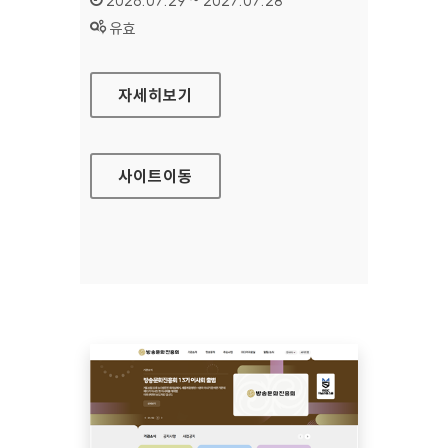
2026.07.29 ~ 2027.07.28
상태 :
유효
공예포털
자세히보기
사이트
이동