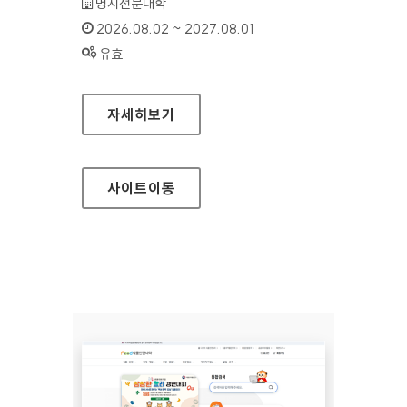
기관명 :
명지전문대학
인증기간 :
2026.08.02 ~ 2027.08.01
상태 :
유효
명지전문대학
자세히보기
사이트
이동