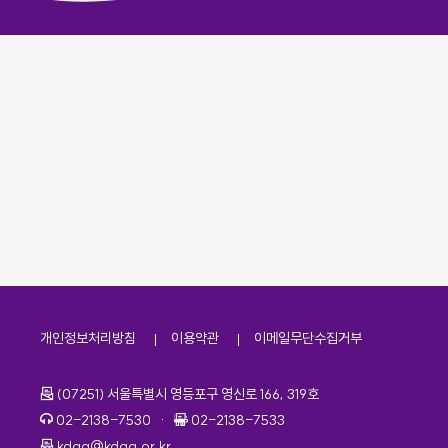
개인정보처리방침
이용약관
이메일무단수집거부
주소
(07251) 서울특별시 영등포구 영신로 166, 319호
전화번호
팩스번호
02-2138-7530
·
02-2138-7533
이메일
kdaa@kdaa.or.kr