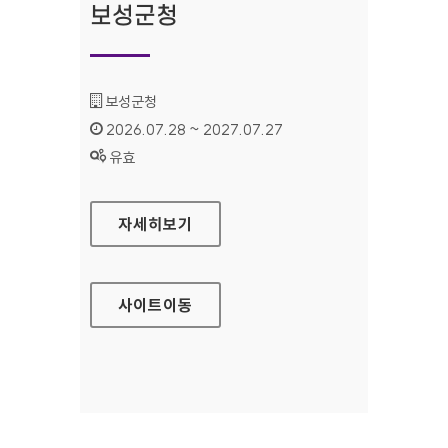
보성군청
기관명 :
보성군청
인증기간 :
2026.07.28 ~ 2027.07.27
상태 :
유효
보성군청
자세히보기
사이트
이동