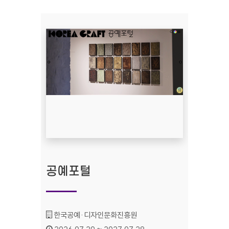
공예포털
기관명 :
한국공예·디자인문화진흥원
인증기간 :