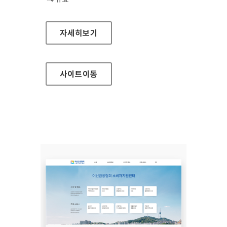
장흥군청
자세히보기
사이트
이동