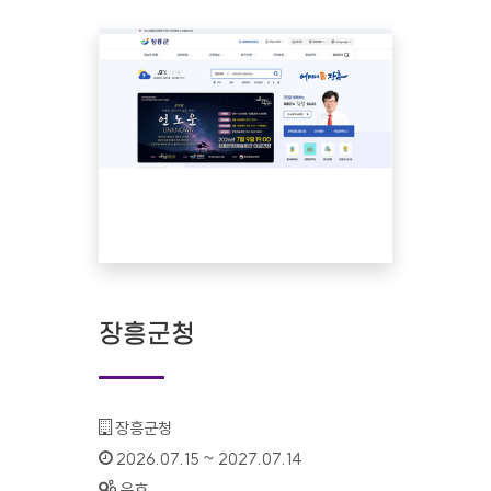
장흥군청
기관명 :
장흥군청
인증기간 :
2026.07.15 ~ 2027.07.14
상태 :
유효