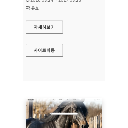
2026.03.24 ~ 2027.03.23
상태 :
유효
강진군청
자세히보기
사이트
이동