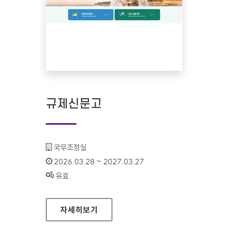
규제신문고
기관명 :
국무조정실
인증기간 :
2026.03.28 ~ 2027.03.27
상태 :
유효
규제신문고
자세히보기