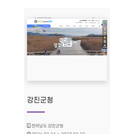
강진군청
기관명 :
전라남도 강진군청
인증기간 :