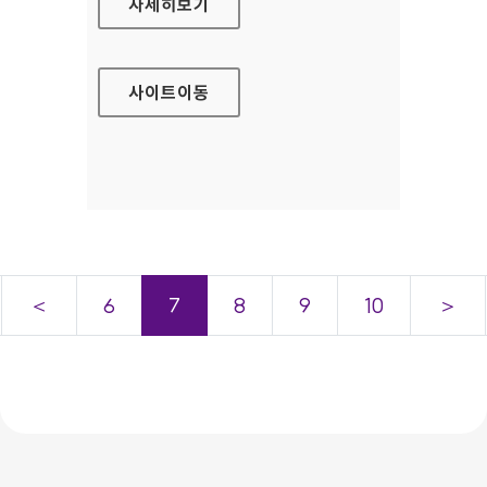
한국예술종합학교 입학정보
자세히보기
사이트
이동
＜
6
7
8
9
10
＞