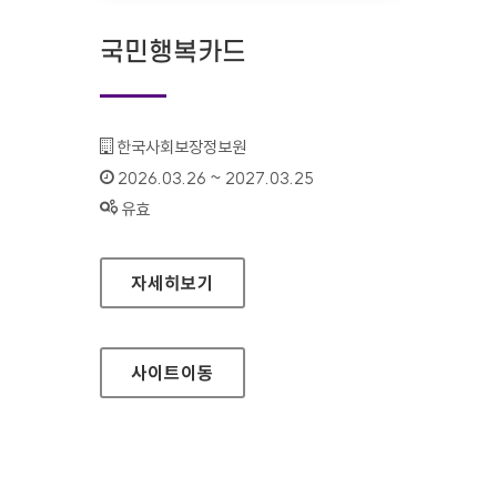
국민행복카드
기관명 :
한국사회보장정보원
인증기간 :
2026.03.26 ~ 2027.03.25
상태 :
유효
국민행복카드
자세히보기
사이트
이동