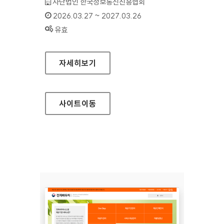
기관명 :
사단법인 한국정보통신진흥협회
인증기간 :
2026.03.27 ~ 2027.03.26
상태 :
유효
유료방송미환급액 정보조회
자세히보기
사이트
이동