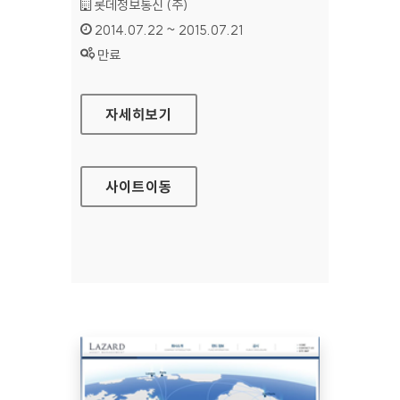
기관명 :
롯데정보통신 (주)
인증기간 :
2014.07.22 ~ 2015.07.21
상태 :
만료
롯데그룹채용 홈페이지
자세히보기
사이트
이동