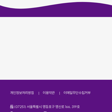
개인정보처리방침
이용약관
이메일무단수집거부
주소
(07251) 서울특별시 영등포구 영신로 166, 319호