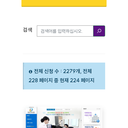
검색
검색옵션
검색
전체 신청 수 : 2279개, 전체
228 페이지 중 현재 224 페이지