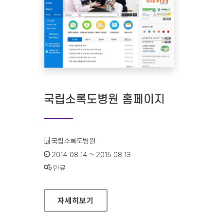
국립소록도병원 홈페이지
기관명 :
국립소록도병원
인증기간 :
2014.08.14 ~ 2015.08.13
상태 :
만료
국립소록도병원 홈페이지
자세히보기