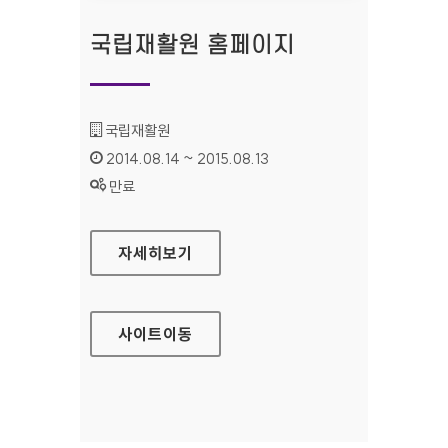
국립재활원 홈페이지
기관명 :
국립재활원
인증기간 :
2014.08.14 ~ 2015.08.13
상태 :
만료
국립재활원 홈페이지
자세히보기
사이트
이동