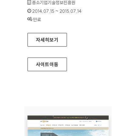
기관명 :
중소기업기술정보진흥원
인증기간 :
2014.07.15 ~ 2015.07.14
상태 :
만료
경영혁신플랫폼
자세히보기
사이트
이동