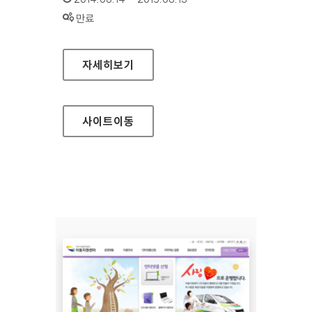
상태 :
만료
5·18 기념재단 홈페이지
자세히보기
사이트
이동