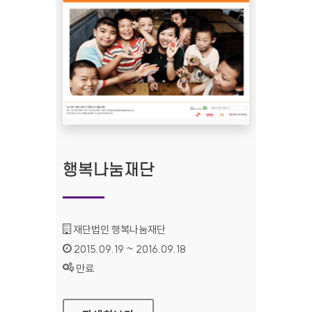
행복나눔재단
기관명 :
재단법인 행복나눔재단
인증기간 :
2015.09.19 ~ 2016.09.18
상태 :
만료