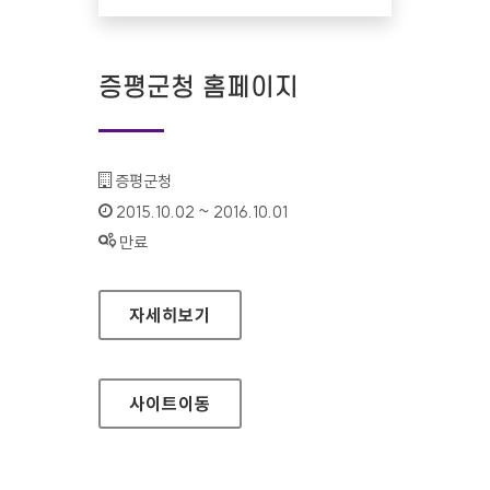
증평군청 홈페이지
기관명 :
증평군청
인증기간 :
2015.10.02 ~ 2016.10.01
상태 :
만료
증평군청 홈페이지
자세히보기
사이트
이동