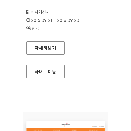
기관명 :
인사혁신처
인증기간 :
2015.09.21 ~ 2016.09.20
상태 :
만료
인사혁신처 홈페이지
자세히보기
사이트
이동