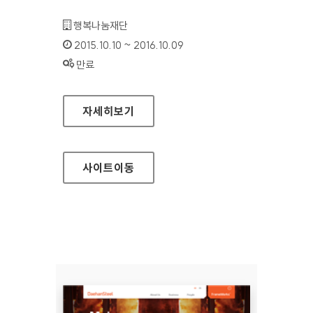
기관명 :
행복나눔재단
인증기간 :
2015.10.10 ~ 2016.10.09
상태 :
만료
SK대학생 자원봉사단 SUNNY 홈페이지
자세히보기
사이트
이동