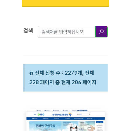
검색
검색옵션
검색
전체 신청 수 : 2279개, 전체
228 페이지 중 현재 206 페이지