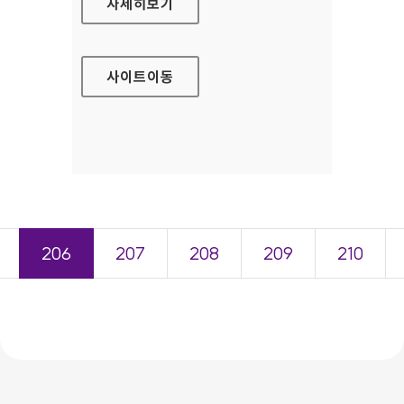
행복나눔재단
자세히보기
사이트
이동
206
207
208
209
210