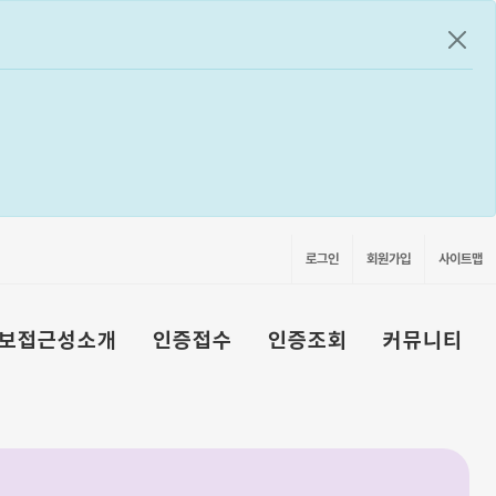
공지
로그인
회원가입
사이트맵
보접근성소개
인증접수
인증조회
커뮤니티