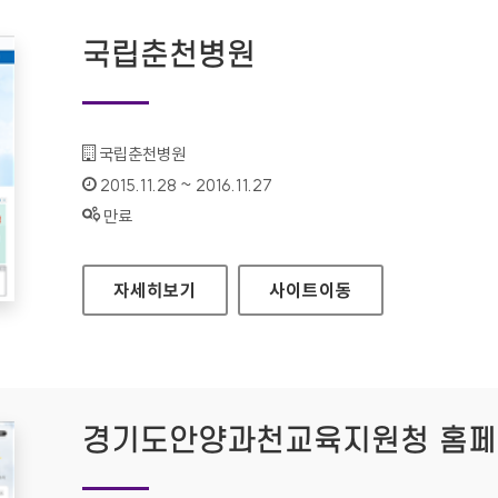
국립춘천병원
기관명 :
국립춘천병원
인증기간 :
2015.11.28 ~ 2016.11.27
상태 :
만료
국립춘천병원
자세히보기
사이트
이동
경기도안양과천교육지원청 홈