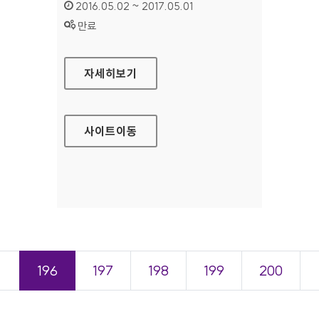
인증기간 :
2016.05.02 ~ 2017.05.01
상태 :
만료
서울장애인종합복지관 대표 홈페이지
자세히보기
사이트
이동
＜
196
197
198
199
200