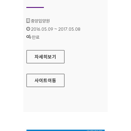
기관명 :
중앙입양원
인증기간 :
2016.05.09 ~ 2017.05.08
상태 :
만료
중앙입양원 대표 홈페이지
자세히보기
사이트
이동