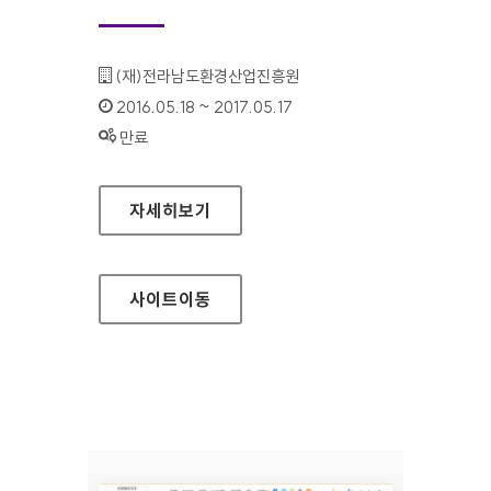
기관명 :
(재)전라남도환경산업진흥원
인증기간 :
2016.05.18 ~ 2017.05.17
상태 :
만료
전라남도환경산업진흥원 대표 홈페이지
자세히보기
사이트
이동