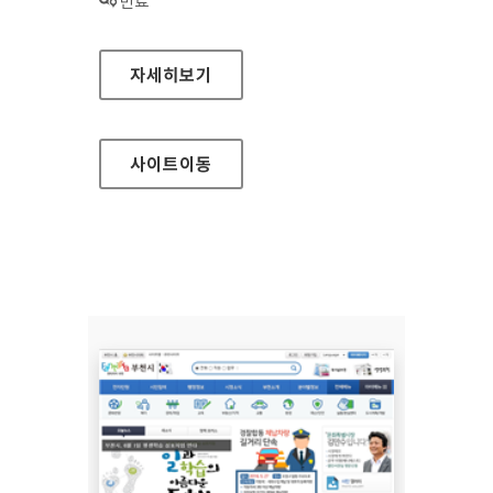
상태 :
만료
공동주택관리 지원센터 대표 홈페이지
자세히보기
사이트
이동