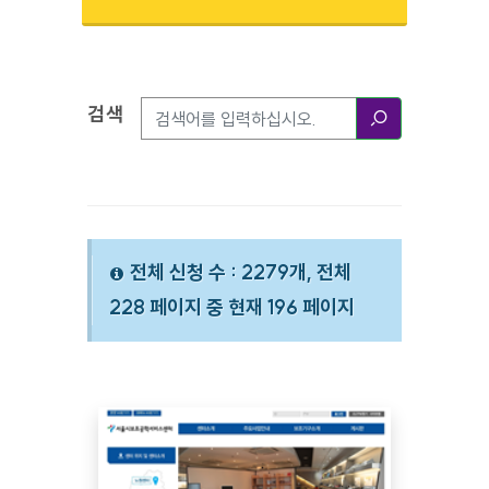
검색
검색옵션
검색
전체 신청 수 : 2279개, 전체
228 페이지 중 현재 196 페이지