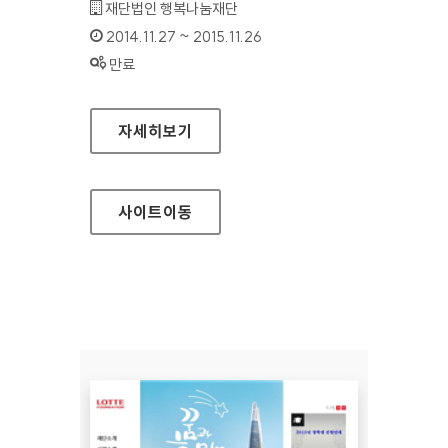
기관명 :
재단법인 행복나눔재단
인증기간 :
2014.11.27 ~ 2015.11.26
상태 :
만료
세상 홈페이지
자세히보기
사이트
이동