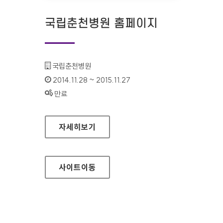
국립춘천병원 홈페이지
기관명 :
국립춘천병원
인증기간 :
2014.11.28 ~ 2015.11.27
상태 :
만료
국립춘천병원 홈페이지
자세히보기
사이트
이동