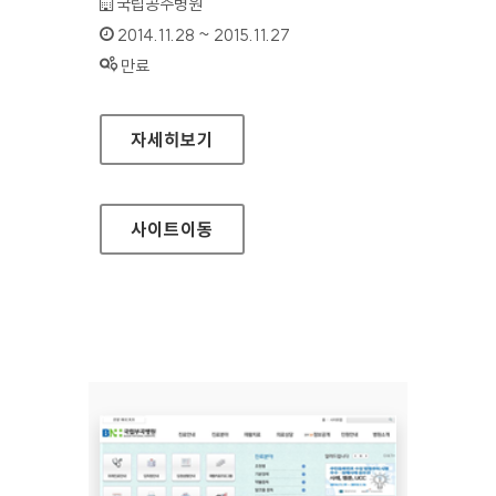
기관명 :
국립공주병원
인증기간 :
2014.11.28 ~ 2015.11.27
상태 :
만료
국립공주병원 홈페이지
자세히보기
사이트
이동