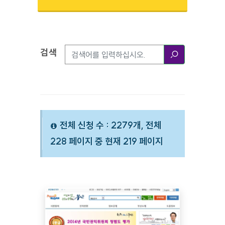
검색
검색옵션
검색
전체 신청 수 : 2279개, 전체
228 페이지 중 현재 219 페이지