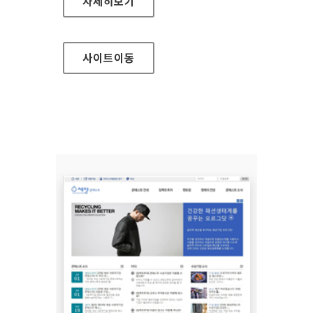
세상 적정기술 페스트벌 홈페이지
자세히보기
사이트
이동