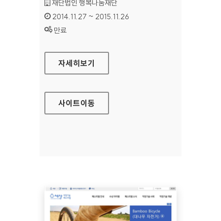
기관명 :
재단법인 행복나눔재단
인증기간 :
2014.11.27 ~ 2015.11.26
상태 :
만료
세상 SK 프로보노 홈페이지
자세히보기
사이트
이동