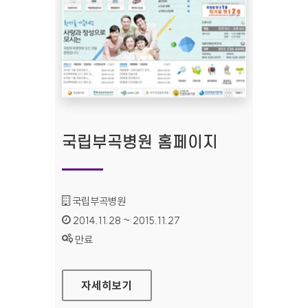
국립부곡병원 홈페이지
기관명 :
국립부곡병원
인증기간 :
2014.11.28 ~ 2015.11.27
상태 :
만료
국립부곡병원 홈페이지
자세히보기