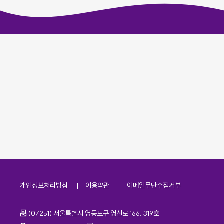
개인정보처리방침
이용약관
이메일무단수집거부
주소
(07251) 서울특별시 영등포구 영신로 166, 319호