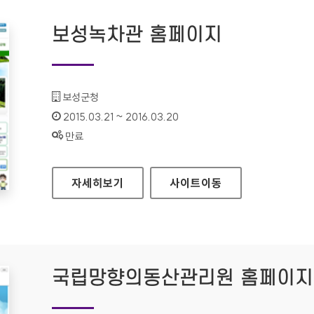
보성녹차관 홈페이지
기관명 :
보성군청
인증기간 :
2015.03.21 ~ 2016.03.20
상태 :
만료
보성녹차관 홈페이지
자세히보기
사이트
이동
국립망향의동산관리원 홈페이지