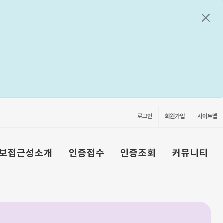
공지
로그인
회원가입
사이트맵
보접근성소개
인증접수
인증조회
커뮤니티