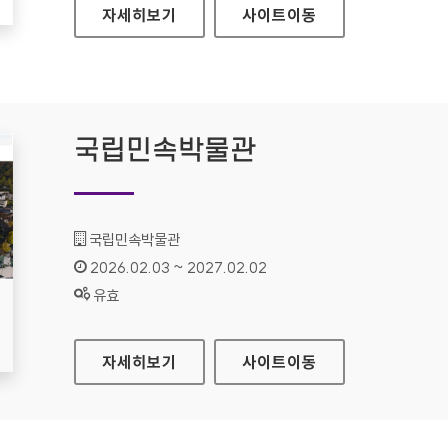
성북구도시관리공단
자세히보기
사이트
이동
국립민속박물관
기관명 :
국립민속박물관
인증기간 :
2026.02.03 ~ 2027.02.02
상태 :
유효
국립민속박물관
자세히보기
사이트
이동