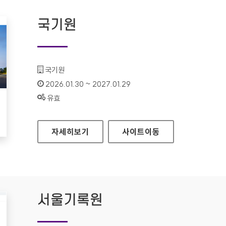
국기원
기관명 :
국기원
인증기간 :
2026.01.30 ~ 2027.01.29
상태 :
유효
국기원
자세히보기
사이트
이동
서울기록원