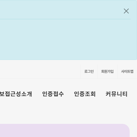
공지
로그인
회원가입
사이트맵
보접근성소개
인증접수
인증조회
커뮤니티