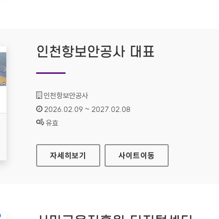
인천항보안공사 대표
기관명 :
인천항보안공사
인증기간 :
2026.02.09 ~ 2027.02.08
상태 :
유효
인천항보안공사 대표
자세히보기
사이트
이동