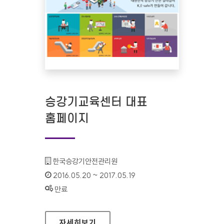
승강기교육센터 대표
홈페이지
기관명 :
한국승강기안전관리원
인증기간 :
2016.05.20 ~ 2017.05.19
상태 :
만료
승강기교육센터 대표 홈페이지
자세히보기