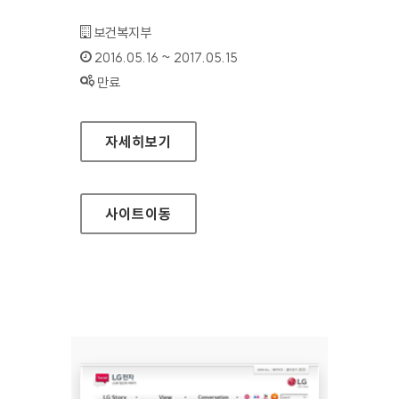
기관명 :
보건복지부
인증기간 :
2016.05.16 ~ 2017.05.15
상태 :
만료
보건복지부 대표 홈페이지
자세히보기
사이트
이동