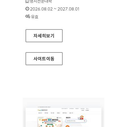
기관명 :
명지전문대학
인증기간 :
2026.08.02 ~ 2027.08.01
상태 :
유효
명지전문대학
자세히보기
사이트
이동