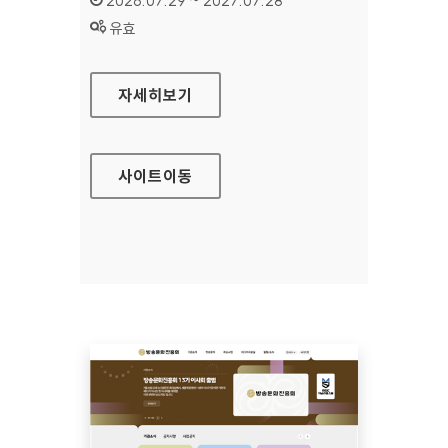
2026.07.29 ~ 2027.07.28
상태 :
유효
공예포털
자세히보기
사이트
이동