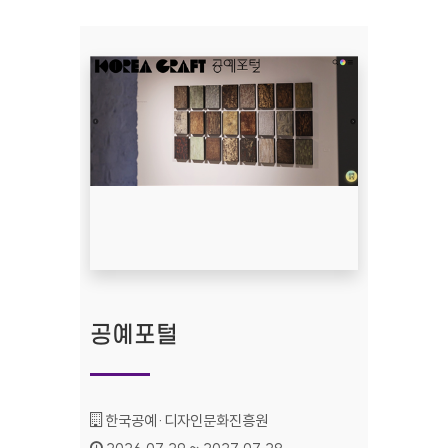
공예포털
기관명 :
한국공예·디자인문화진흥원
인증기간 :