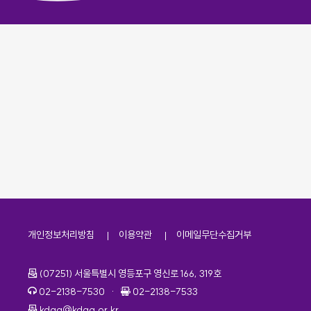
개인정보처리방침
이용약관
이메일무단수집거부
주소
(07251) 서울특별시 영등포구 영신로 166, 319호
전화번호
팩스번호
02-2138-7530
·
02-2138-7533
이메일
kdaa@kdaa.or.kr