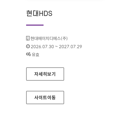
현대HDS
기관명 :
현대에이치디에스(주)
인증기간 :
2026.07.30 ~ 2027.07.29
상태 :
유효
현대HDS
자세히보기
사이트
이동