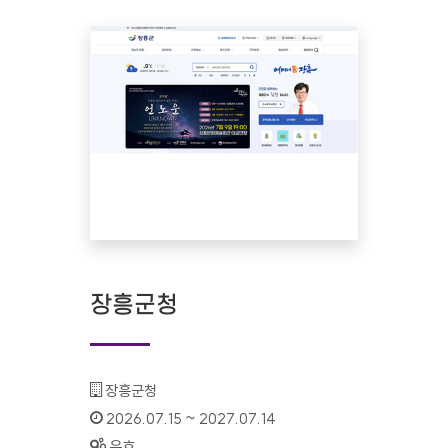
장흥군청
기관명 :
장흥군청
인증기간 :
2026.07.15 ~ 2027.07.14
상태 :
유효