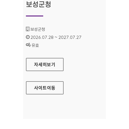
보성군청
기관명 :
보성군청
인증기간 :
2026.07.28 ~ 2027.07.27
상태 :
유효
보성군청
자세히보기
사이트
이동