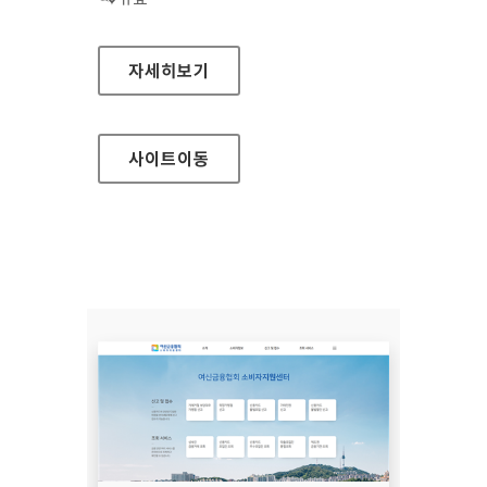
장흥군청
자세히보기
사이트
이동