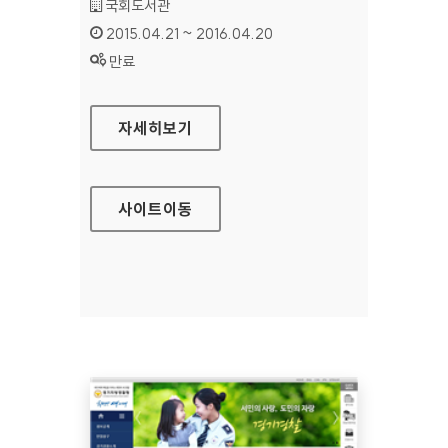
기관명 :
국회도서관
인증기간 :
2015.04.21 ~ 2016.04.20
상태 :
만료
국회도서관 홈페이지
자세히보기
사이트
이동