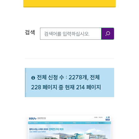
검색
검색옵션
검색
전체 신청 수 : 2278개, 전체
228 페이지 중 현재 214 페이지