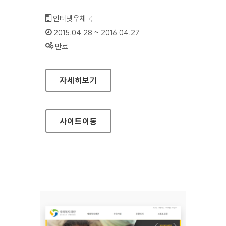
기관명 :
인터넷우체국
인증기간 :
2015.04.28 ~ 2016.04.27
상태 :
만료
우체국택배 홈페이지
자세히보기
사이트
이동