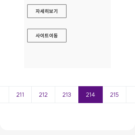
삼성전자 윤리경영 홈페이지
자세히보기
사이트
이동
＜
211
212
213
214
215