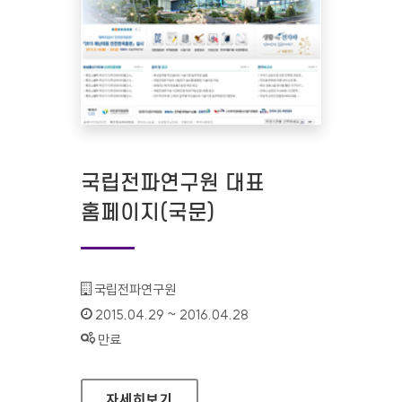
국립전파연구원 대표
홈페이지(국문)
기관명 :
국립전파연구원
인증기간 :
2015.04.29 ~ 2016.04.28
상태 :
만료
국립전파연구원 대표 홈페이지(국문)
자세히보기