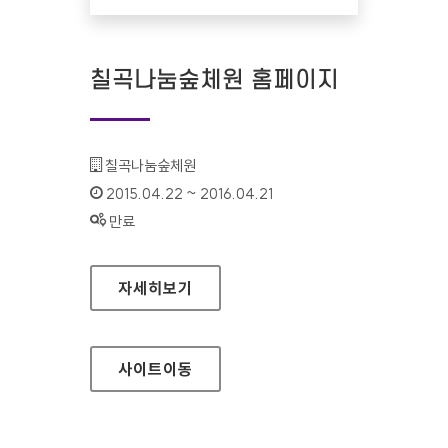
칠곡나눔숲체원 홈페이지
기관명 :
칠곡나눔숲체원
인증기간 :
2015.04.22 ~ 2016.04.21
상태 :
만료
칠곡나눔숲체원 홈페이지
자세히보기
사이트
이동