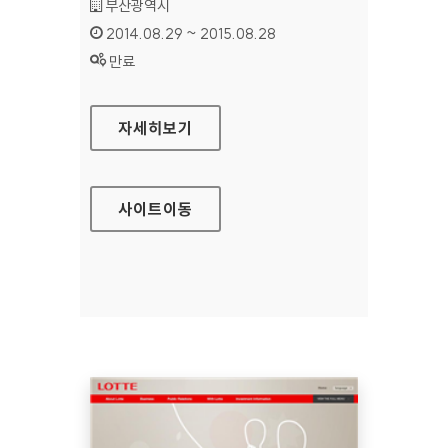
기관명 :
부산광역시
인증기간 :
2014.08.29 ~ 2015.08.28
상태 :
만료
부산문화관광 홈페이지
자세히보기
사이트
이동