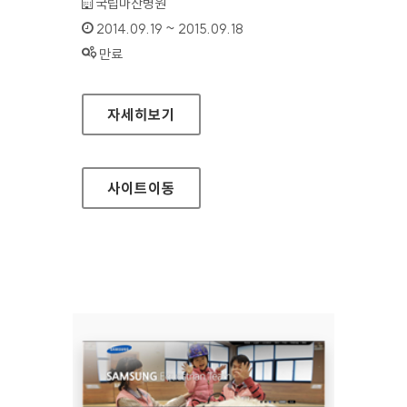
기관명 :
국립마산병원
인증기간 :
2014.09.19 ~ 2015.09.18
상태 :
만료
국립마산병원 홈페이지
자세히보기
사이트
이동