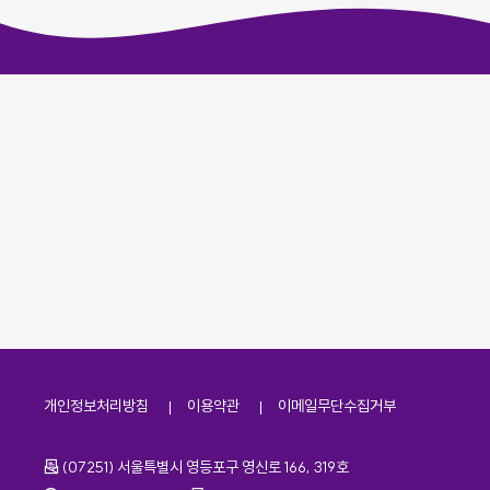
개인정보처리방침
이용약관
이메일무단수집거부
주소
(07251) 서울특별시 영등포구 영신로 166, 319호