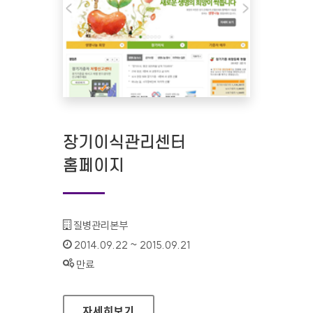
장기이식관리센터
홈페이지
기관명 :
질병관리본부
인증기간 :
2014.09.22 ~ 2015.09.21
상태 :
만료
장기이식관리센터 홈페이지
자세히보기