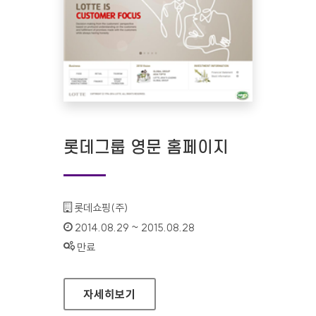
롯데그룹 영문 홈페이지
기관명 :
롯데쇼핑(주)
인증기간 :
2014.08.29 ~ 2015.08.28
상태 :
만료
롯데그룹 영문 홈페이지
자세히보기