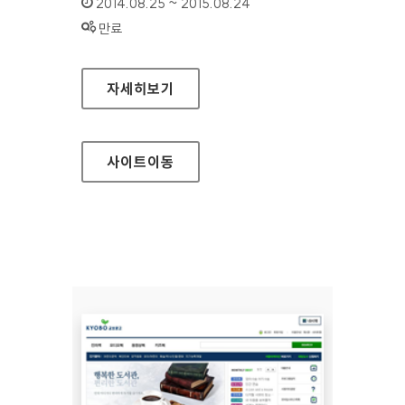
인증기간 :
2014.08.25 ~ 2015.08.24
상태 :
만료
보건복지부 기초연금
자세히보기
사이트
이동