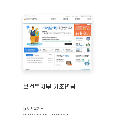
보건복지부 기초연금
기관명 :
보건복지부