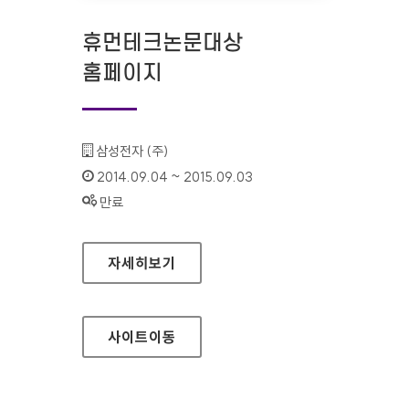
휴먼테크논문대상
홈페이지
기관명 :
삼성전자 (주)
인증기간 :
2014.09.04 ~ 2015.09.03
상태 :
만료
휴먼테크논문대상 홈페이지
자세히보기
사이트
이동